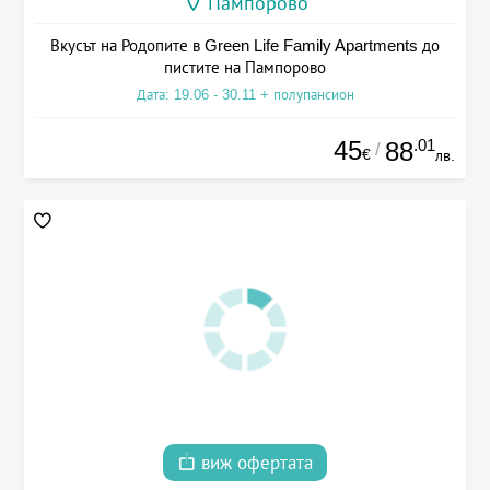
Пампорово
Вкусът на Родопите в Green Life Family Apartments до
пистите на Пампорово
Дата: 19.06 - 30.11 + полупансион
45
.01
88
/
€
лв.
виж офертата