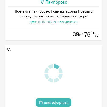
Пампорово
Почивка в Пампорово: Нощувка в хотел Преспа с
посещение на Смолян и Смолянски езера
Дата: 10.07 - 06.09 + полупансион
39
.28
76
/
€
лв.
виж офертата