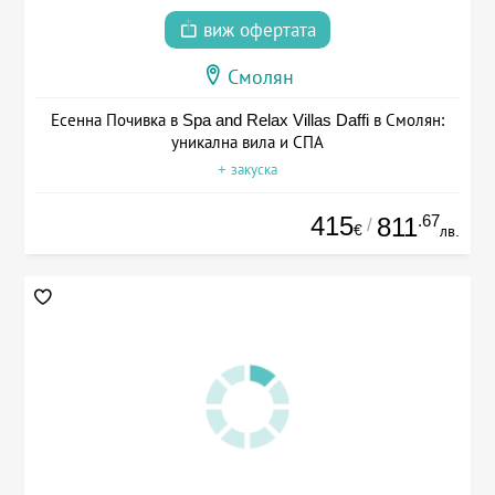
виж офертата
Смолян
Есенна Почивка в Spa and Relax Villas Daffi в Смолян:
уникална вила и СПА
+ закуска
415
.67
811
/
€
лв.