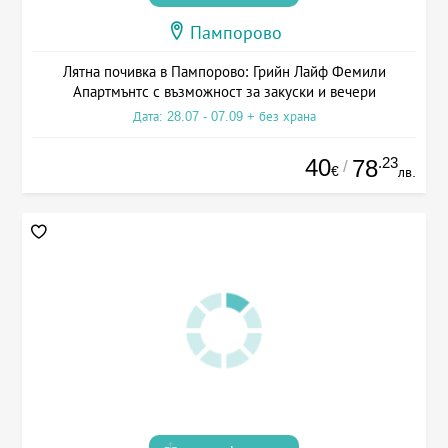
Пампорово
Лятна почивка в Пампорово: Грийн Лайф Фемили
Апартмънтс с възможност за закуски и вечери
Дата: 28.07 - 07.09 + без храна
40
.23
78
/
€
лв.