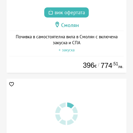
виж офертата
Смолян
Почивка в самостоятелна вила в Смолян с включена
закуска и СПА
+ закуска
396
.51
774
/
€
лв.