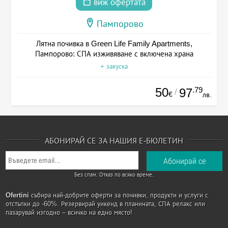
виж офертата
Пампорово
Лятна почивка в Green Life Family Apartments,
Пампорово: СПА изживяване с включена храна
+ закуска
50
.79
97
/
€
лв.
АБОНИРАЙ СЕ ЗА НАШИЯ Е-БЮЛЕТИН
Без спам. Отказ по всяко време.
Ofertini
събира най-добрите оферти за почивки, продукти и услуги с
отстъпки до -60%. Резервирай уикенд в планината, СПА релакс или
пазарувай изгодно – всичко на едно място!