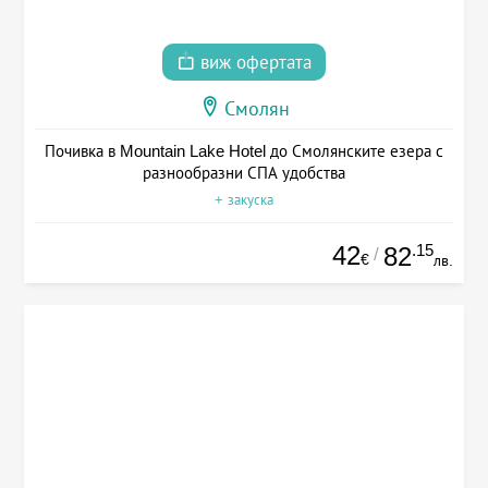
виж офертата
Смолян
Почивка в Mountain Lake Hotel до Смолянските езера с
разнообразни СПА удобства
+ закуска
42
.15
82
/
€
лв.