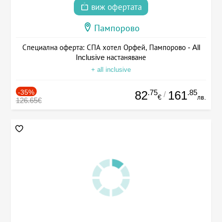
виж офертата
Пампорово
Специална оферта: СПА хотел Орфей, Пампорово - All
Inclusive настаняване
+ all inclusive
-35%
.75
.85
82
161
/
€
лв.
126.65€