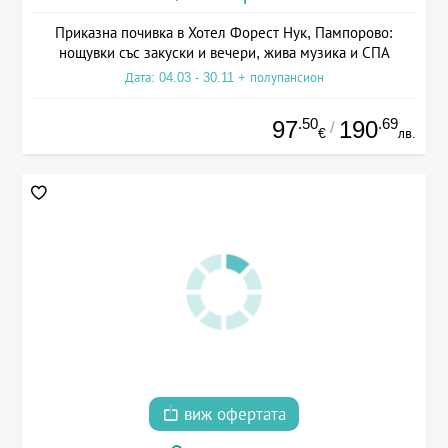
Приказна почивка в Хотел Форест Нук, Пампорово:
нощувки със закуски и вечери, жива музика и СПА
Дата: 04.03 - 30.11 + полупансион
.50
.69
97
190
/
€
лв.
виж офертата