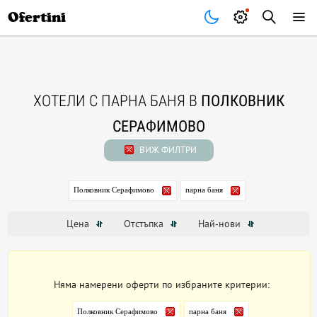
Почивки
Стоки
В града
Всички оферти
Ofertini
ХОТЕЛИ С ПАРНА БАНЯ В
ПОЛКОВНИК
СЕРАФИМОВО
ВИЖ ФИЛТРИ
Полковник Серафимово
парна баня
Цена
Отстъпка
Най-нови
Няма намерени оферти по избраните критерии:
Полковник Серафимово
парна баня