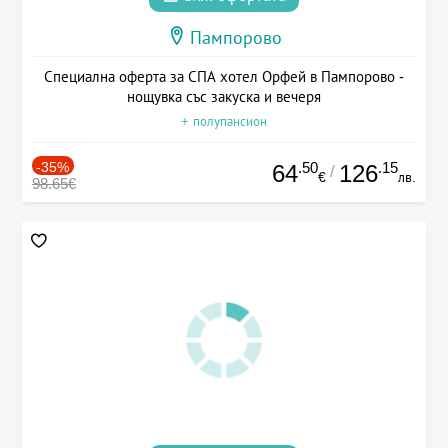
Пампорово
Специална оферта за СПА хотел Орфей в Пампорово -
нощувка със закуска и вечеря
+ полупансион
-35%
.50
.15
64
126
/
€
лв.
98.65€