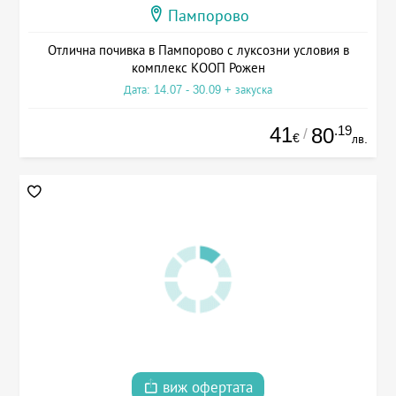
Пампорово
Отлична почивка в Пампорово с луксозни условия в
комплекс КООП Рожен
Дата: 14.07 - 30.09 + закуска
41
.19
80
/
€
лв.
виж офертата