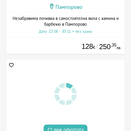
Пампорово
Незабравима почивка в самостоятелна вила с камина и
барбекю в Пампорово
Дата: 22.06 - 30.11 + без храна
128
.35
250
/
€
лв.
виж офертата