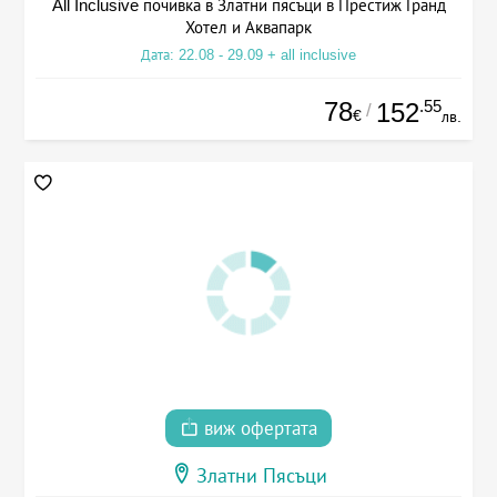
All Inclusive почивка в Златни пясъци в Престиж Гранд
Хотел и Аквапарк
Дата: 22.08 - 29.09 + all inclusive
78
.55
152
/
€
лв.
виж офертата
Златни Пясъци