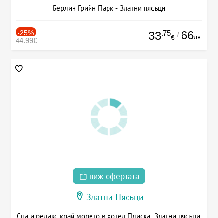
Берлин Грийн Парк - Златни пясъци
-25%
.75
66
33
/
лв.
€
44.99€
виж офертата
Златни Пясъци
Спа и релакс край морето в хотел Плиска, Златни пясъци,