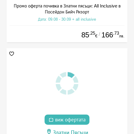
Промо оферта почивка в Златни пясъци: All Inclusive в
Посейдон Бийч Ризорт
Дата: 09.08 - 30.09 + all inclusive
.25
.73
85
166
/
€
лв.
виж офертата
Златни Пясъци