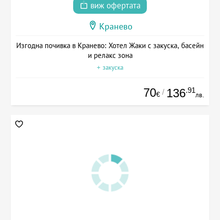
виж офертата
Кранево
Изгодна почивка в Кранево: Хотел Жаки с закуска, басейн
и релакс зона
+ закуска
70
.91
136
/
€
лв.