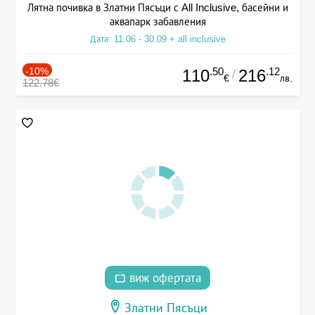
Лятна почивка в Златни Пясъци с All Inclusive, басейни и
аквапарк забавления
Дата: 11.06 - 30.09 + all inclusive
-10%
.50
.12
110
216
/
€
лв.
122.78€
виж офертата
Златни Пясъци