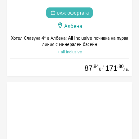
виж офертата
Албена
Хотел Славуна 4* в Албена: All Inclusive почивка на първа
линия с минерален басейн
+ all inclusive
.84
.80
87
171
/
€
лв.