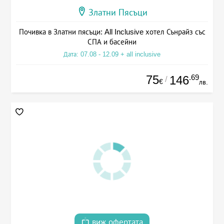
Златни Пясъци
Почивка в Златни пясъци: All Inclusive хотел Сънрайз със
СПА и басейни
Дата: 07.08 - 12.09 + all inclusive
75
.69
146
/
€
лв.
виж офертата