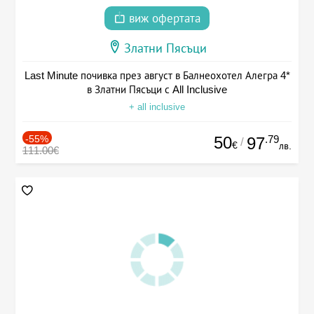
виж офертата
Златни Пясъци
Last Minute почивка през август в Балнеохотел Алегра 4*
в Златни Пясъци с All Inclusive
+ all inclusive
-55%
50
.79
97
/
€
лв.
111.00€