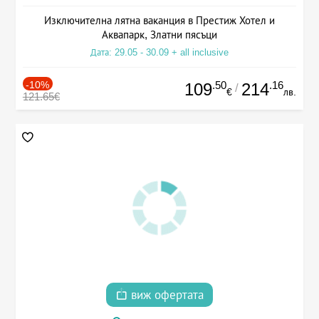
Изключителна лятна ваканция в Престиж Хотел и
Аквапарк, Златни пясъци
Дата: 29.05 - 30.09 + all inclusive
-10%
.50
.16
109
214
/
€
лв.
121.65€
виж офертата