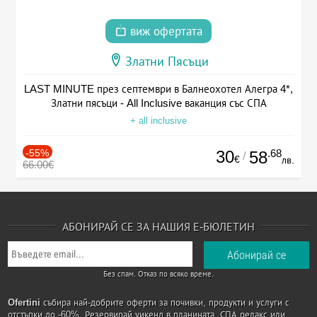
виж офертата
Златни Пясъци
LAST MINUTE през септември в Балнеохотел Алегра 4*,
Златни пясъци - All Inclusive ваканция със СПА
+ all inclusive
-55%
30
.68
58
/
€
лв.
66.00€
АБОНИРАЙ СЕ ЗА НАШИЯ Е-БЮЛЕТИН
Без спам. Отказ по всяко време.
Ofertini
събира най-добрите оферти за почивки, продукти и услуги с
отстъпки до -60%. Резервирай уикенд в планината, СПА релакс или