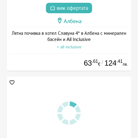
виж офертата
Албена
Лятна почивка в хотел Славуна 4* в Албена с минерален
басейн и All Inclusive
+ all inclusive
.61
.41
63
124
/
€
лв.