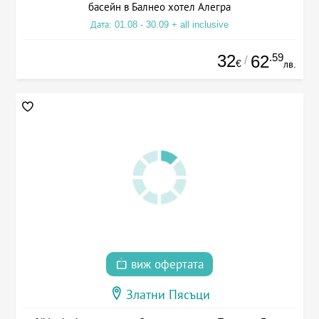
басейн в Балнео хотел Алегра
Дата: 01.08 - 30.09 + all inclusive
32
.59
62
/
€
лв.
виж офертата
Златни Пясъци