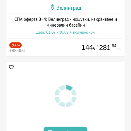
Велинград
СПА оферта 3=4: Велинград - нощувки, изхранване и
минерални басейни
Дата: 01.07 - 30.09 + полупансион
-25%
144
.64
281
/
€
лв.
192.00€