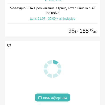
5-звездно СПА Преживяване в Гранд Хотел Банско с All
Inclusive
Дата: 01.07 - 30.09 + all inclusive
95
.80
185
/
€
лв.
виж офертата