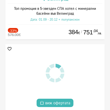
Топ промоция в 5-звезден СПА хотел с минерални
басейни във Велинград
Дата: 01.09 - 20.12 + полупансион
-33%
384
.04
751
/
€
лв.
576.00€
виж офертата