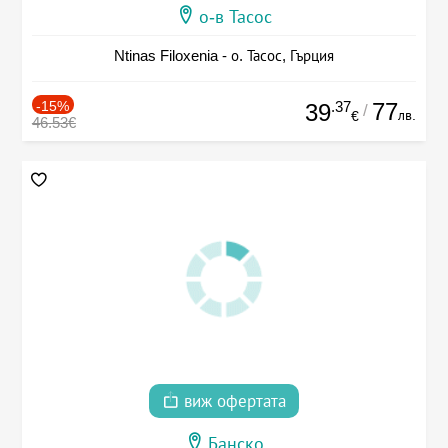
о-в Тасос
Ntinas Filoxenia - о. Тасос, Гърция
-15%
.37
77
39
/
лв.
€
46.53€
виж офертата
Банско