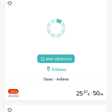
виж офертата
Албена
Оазис - Албена
-25%
.57
50
25
/
лв.
€
34.05€