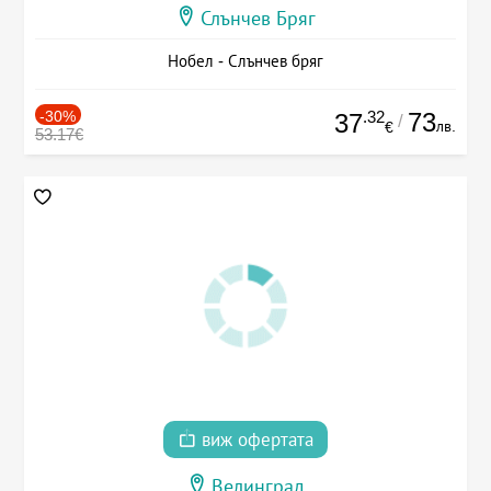
Слънчев Бряг
Нобел - Слънчев бряг
-30%
.32
73
37
/
лв.
€
53.17€
виж офертата
Велинград