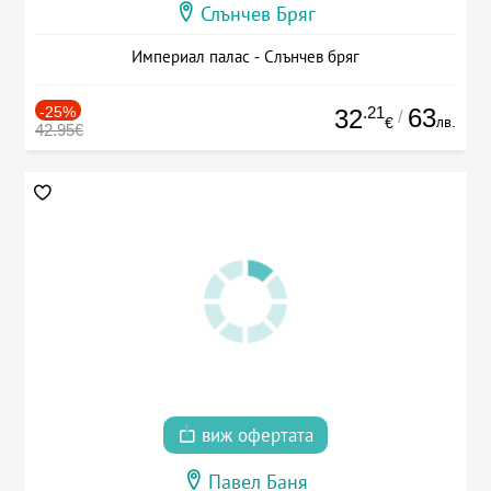
Слънчев Бряг
Империал палас - Слънчев бряг
-25%
.21
63
32
/
лв.
€
42.95€
виж офертата
Павел Баня