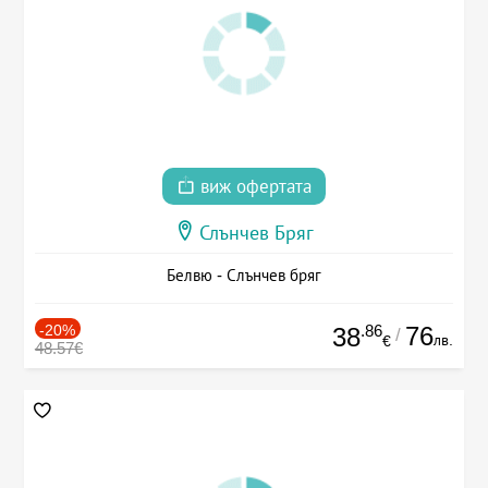
виж офертата
Слънчев Бряг
Белвю - Слънчев бряг
-20%
.86
76
38
/
лв.
€
48.57€