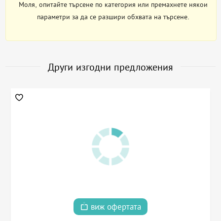
Моля, опитайте търсене по категория или премахнете някои
параметри за да се разшири обхвата на търсене.
Други изгодни предложения
виж офертата