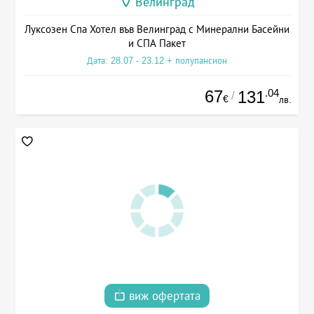
Велинград
Луксозен Спа Хотел във Велинград с Минерални Басейни
и СПА Пакет
Дата: 28.07 - 23.12 + полупансион
67
.04
131
/
€
лв.
виж офертата