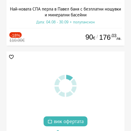
Най-новата СПА перла в Павел баня с безплатни нощувки
и минерални басейни
Дата: 04.08 - 30.09 + полупансион
-18%
90
.03
176
/
€
лв.
110.00€
виж офертата