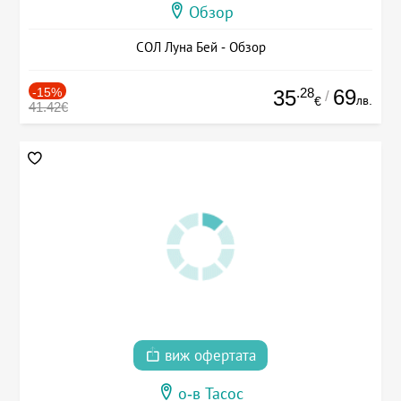
Обзор
СОЛ Луна Бей - Обзор
-15%
.28
69
35
/
лв.
€
41.42€
виж офертата
о-в Тасос