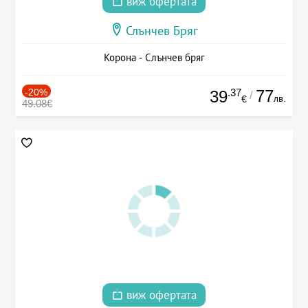
виж офертата
Слънчев Бряг
Корона - Слънчев бряг
-20%
.37
77
39
/
лв.
€
49.08€
виж офертата