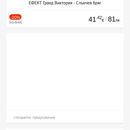
ЕФЕКТ Гранд Виктория - Слънчев бряг
-20%
.42
81
41
/
лв.
€
51.64€
специално предложение