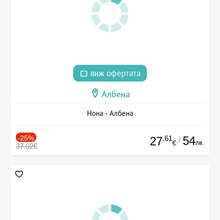
виж офертата
Албена
Нона - Албена
-25%
.61
54
27
/
лв.
€
37.02€