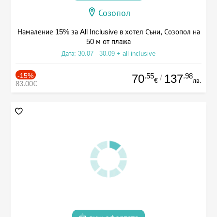
Созопол
Намаление 15% за All Inclusive в хотел Съни, Созопол на
50 м от плажа
Дата: 30.07 - 30.09 + all inclusive
-15%
.55
.98
70
137
/
€
лв.
83.00€