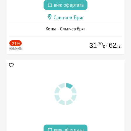
виж офертата
Слънчев Бряг
Котва - Слънчев бряг
-21%
.70
62
31
/
лв.
€
39.88€
виж офертата