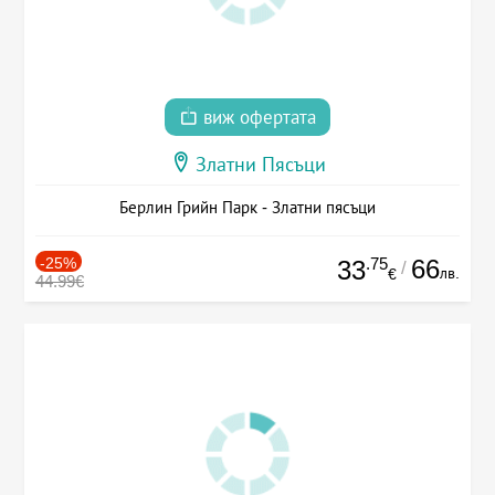
виж офертата
Златни Пясъци
Берлин Грийн Парк - Златни пясъци
-25%
.75
66
33
/
лв.
€
44.99€