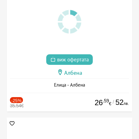
виж офертата
Албена
Елица - Албена
-25%
.59
52
26
/
лв.
€
35.54€