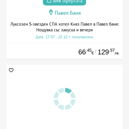
виж офертата
Павел Баня
Луксозен 5-звезден СПА хотел Княз Павел в Павел баня:
Нощувка със закуска и вечеря
Дата: 17.07 - 22.12 + полупансион
.45
.97
66
129
/
€
лв.