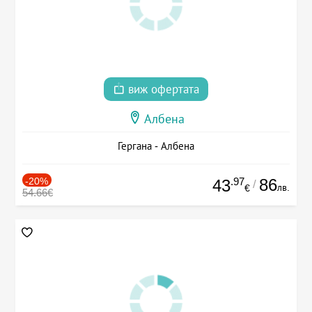
виж офертата
Албена
Гергана - Албена
-20%
.97
86
43
/
лв.
€
54.66€