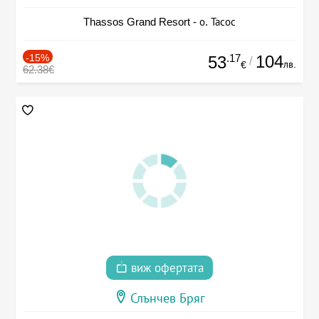
Thassos Grand Resort - о. Тасос
-15%
.17
104
53
/
лв.
€
62.38€
виж офертата
Слънчев Бряг