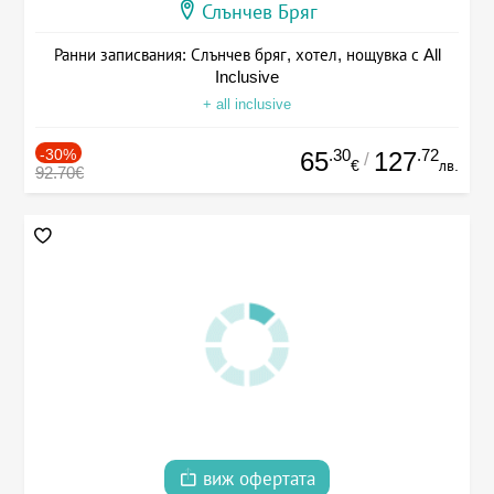
Слънчев Бряг
Ранни записвания: Слънчев бряг, хотел, нощувка с All
Inclusive
+ all inclusive
-30%
.30
.72
65
127
/
€
лв.
92.70€
виж офертата