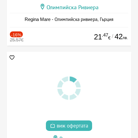
Олимпийска Ривиера
Regina Mare - Олимпийска ривиера, Гърция
-16%
.47
42
21
/
лв.
€
25.57€
виж офертата