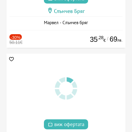
Слънчев Бряг
Марвел - Слънчев бряг
-30%
.28
69
35
/
лв.
€
50.11€
виж офертата