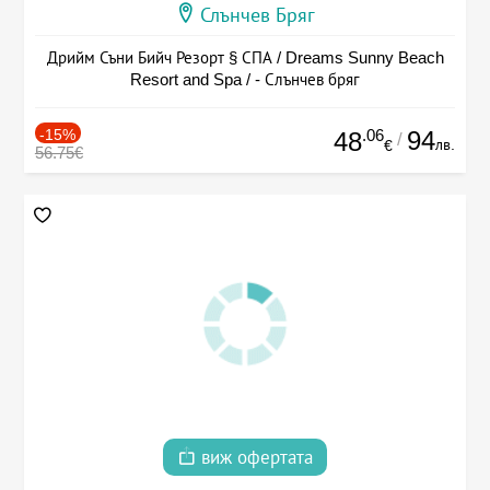
Слънчев Бряг
Дрийм Съни Бийч Резорт § СПА / Dreams Sunny Beach
Resort and Spa / - Слънчев бряг
-15%
.06
94
48
/
лв.
€
56.75€
виж офертата