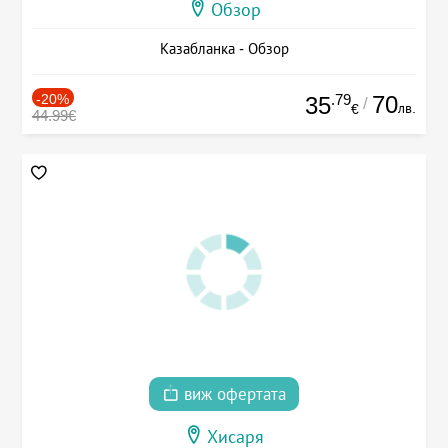
Обзор
Казабланка - Обзор
-20%
.79
70
35
/
лв.
€
44.99€
виж офертата
Хисаря