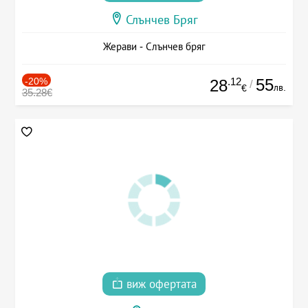
Слънчев Бряг
Жерави - Слънчев бряг
-20%
.12
55
28
/
лв.
€
35.28€
виж офертата