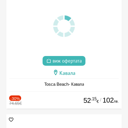
виж офертата
Кавала
Tosca Beach- Кавала
-30%
.15
102
52
/
лв.
€
74.65€