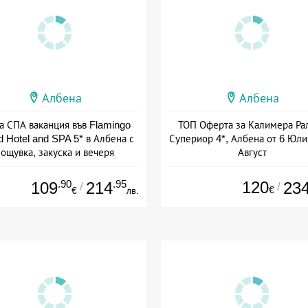
Албена
Албена
а СПА ваканция във Flamingo
ТОП Оферта за Калимера Ра
 Hotel and SPA 5* в Албена с
Супериор 4*, Албена от 6 Юли
ощувка, закуска и вечеря
Август
+ полупансион
+ all inclusive
.90
.95
120
109
214
23
/
/
€
€
лв.