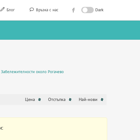
Блог
Връзка с нас
Dark
Забележителности около Рогачево
Цена
Отстъпка
Най-нови
и: