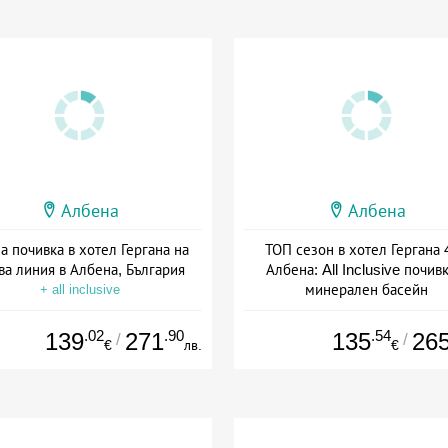
Албена
Албена
а почивка в хотел Гергана на
ТОП сезон в хотел Гергана 
ва линия в Албена, България
Албена: All Inclusive почивк
минерален басейн
+ all inclusive
+ all inclusive
.02
.90
.54
139
271
135
26
/
/
€
лв.
€