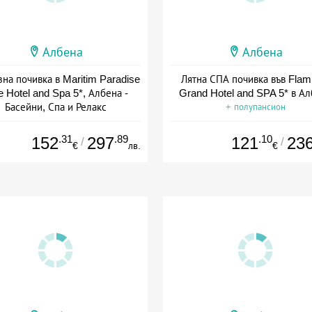
Албена
Албена
на почивка в Maritim Paradise
Лятна СПА почивка във Flam
e Hotel and Spa 5*, Албена -
Grand Hotel and SPA 5* в А
Басейни, Спа и Релакс
+ полупансион
+ полупансион
.31
.89
.10
152
297
121
23
/
/
€
лв.
€