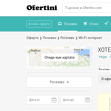
Ofertini
Почивки
Стоки
Всички оферти
Оферти
Почивки
Рогачево
Wi-Fi интернет
❯
❯
❯
ХОТЕ
Море
Отиди към картата
Рогачево
0 офе
Рогачево