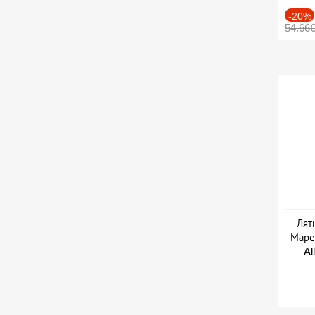
-20%
54.66
Лят
Маре 
Al