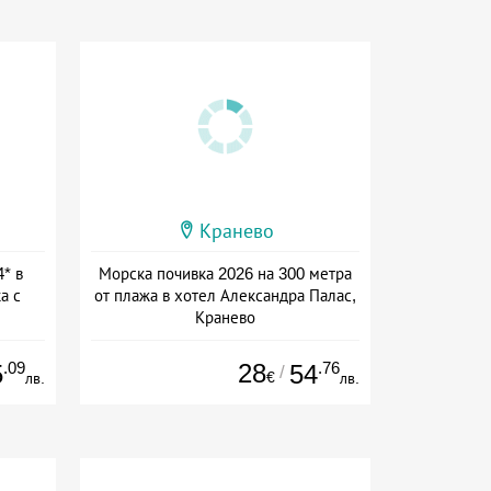
Кранево
4* в
Морска почивка 2026 на 300 метра
а с
от плажа в хотел Александра Палас,
Кранево
Дата: 24.07 - 15.09 + закуска
.09
28
.76
5
54
/
€
лв.
лв.