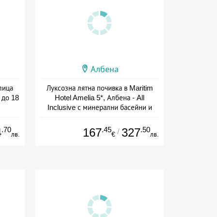
Албена
лица
Луксозна лятна почивка в Maritim
 до 18
Hotel Amelia 5*, Албена - All
Inclusive с минерални басейни и
СПА
+ all inclusive
.70
.45
.50
4
167
327
/
лв.
€
лв.