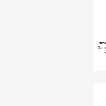
Лятн
Grand
н