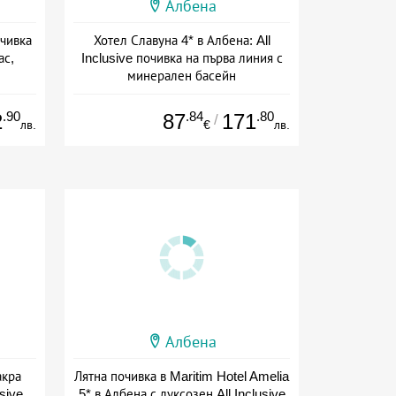
Албена
очивка
Хотел Славуна 4* в Албена: All
ас,
Inclusive почивка на първа линия с
минерален басейн
+ all inclusive
.90
.84
.80
2
87
171
/
лв.
€
лв.
Албена
акра
Лятна почивка в Maritim Hotel Amelia
usive
5* в Албена с луксозен All Inclusive