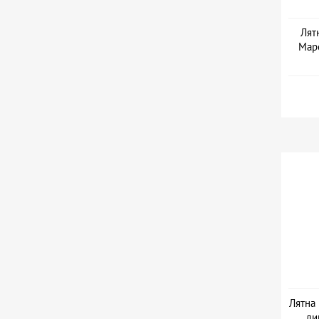
Лят
Маре
Лятна 
ли