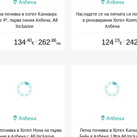
Албена
Албена
на почивка в хотел Калиакра
Насладете се на лятната си п
 4*, първа линия Албена, All
в реновирания Хотел Комп
Inclusive
Албена
+ all inclusive
+ all inclusive
.40
.86
.19
134
262
124
24
/
/
€
лв.
€
Албена
Албена
почивка в Хотел Нона на първа
Лятна почивка в Хотел Кали
ния в Албена с All Inclusive
Бийч в Албена: Ultra All Incl