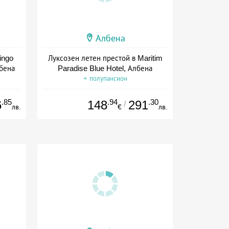
Албена
ingo
Луксозен летен престой в Maritim
лбена
Paradise Blue Hotel, Албена
+ полупансион
.85
.94
.30
6
148
291
/
лв.
€
лв.