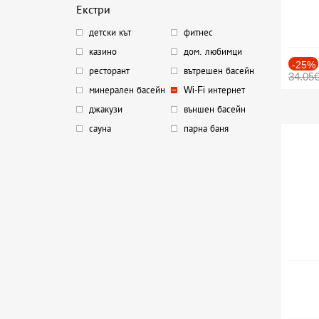
Екстри
детски кът
фитнес
казино
дом. любимци
-25%
ресторант
вътрешен басейн
34.05
минерален басейн
Wi-Fi интернет
джакузи
външен басейн
сауна
парна баня