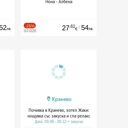
Нона - Албена
52
-25%
.61
54
27
/
лв.
лв.
€
37.02€
Кранево
Почивка в Кранево, хотел Жаки:
нощувка със закуска и спа релакс
Дата: 03.08 - 30.12 + закуска