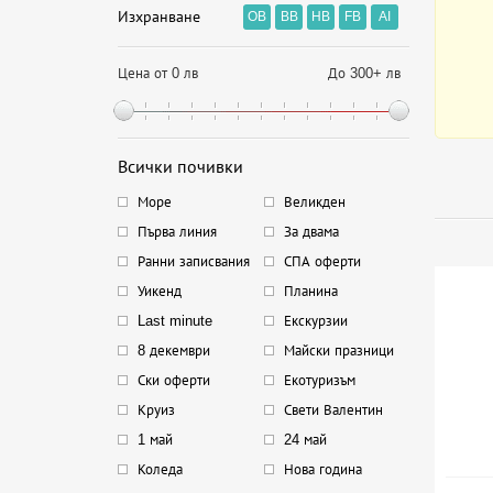
Изхранване
OB
BB
HB
FB
AI
Цена от 0 лв
До 300+ лв
Всички почивки
Море
Великден
Първа линия
За двама
Ранни записвания
СПА оферти
Уикенд
Планина
Last minute
Екскурзии
8 декември
Майски празници
Ски оферти
Екотуризъм
Круиз
Свети Валентин
1 май
24 май
Коледа
Нова година