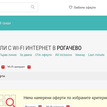
Любими оферти
В града
ЛИ С WI-FI ИНТЕРНЕТ В
РОГАЧЕВО
Първа линия
За двама
СПА оферти
All inclusive
Уикенд
Last minute
Wi-Fi интернет
рти
Няма намерени оферти по избраните критери
Рогачево
Wi-Fi интернет