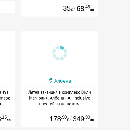
35
.45
68
/
€
лв.
Албена
а във
Лятна ваканция в комплекс Вили
апарк
Магнолия, Албена - All Inclusive
р
престой за до петима
+ all inclusive
.15
.90
.90
8
178
349
/
лв.
€
лв.