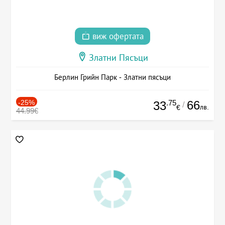
виж офертата
Златни Пясъци
Берлин Грийн Парк - Златни пясъци
-25%
.75
66
33
/
лв.
€
44.99€