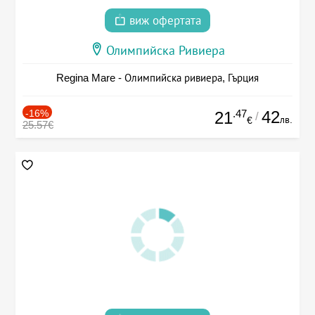
виж офертата
Олимпийска Ривиера
Regina Mare - Олимпийска ривиера, Гърция
-16%
.47
42
21
/
лв.
€
25.57€