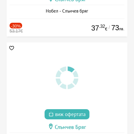
Нобел - Слънчев бряг
-30%
.32
73
37
/
лв.
€
53.17€
виж офертата
Слънчев Бряг