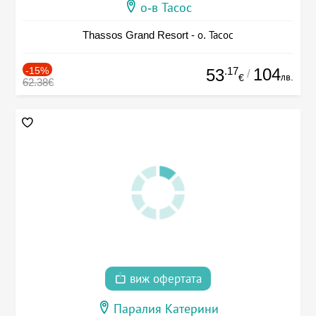
о-в Тасос
Thassos Grand Resort - о. Тасос
-15%
.17
104
53
/
лв.
€
62.38€
виж офертата
Паралия Катерини