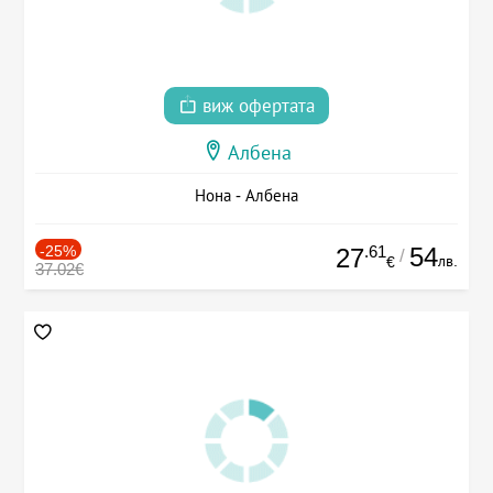
виж офертата
Албена
Нона - Албена
-25%
.61
54
27
/
лв.
€
37.02€