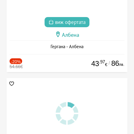
виж офертата
Албена
Гергана - Албена
-20%
.97
86
43
/
лв.
€
54.66€