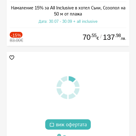
Намаление 15% за All Inclusive в хотел Съни, Созопол на
50 м от плажа
Дата: 30.07 - 30.09 + all inclusive
-15%
.55
.98
70
137
/
€
лв.
83.00€
виж офертата