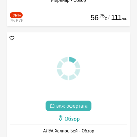
Мирамар - Обзор
-25%
.75
111
56
/
лв.
€
75.67€
виж офертата
Обзор
АЛУА Хелиос Бей - Обзор