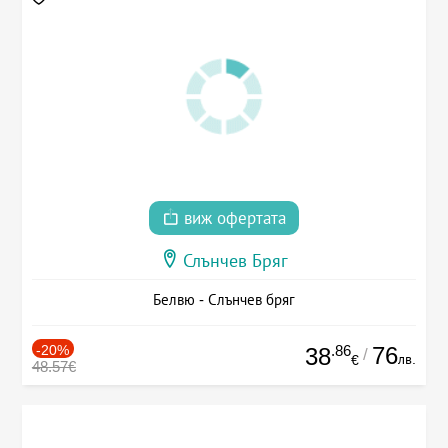
виж офертата
Слънчев Бряг
Белвю - Слънчев бряг
-20%
.86
76
38
/
лв.
€
48.57€