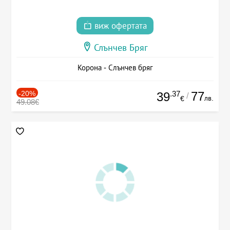
виж офертата
Слънчев Бряг
Корона - Слънчев бряг
-20%
.37
77
39
/
лв.
€
49.08€