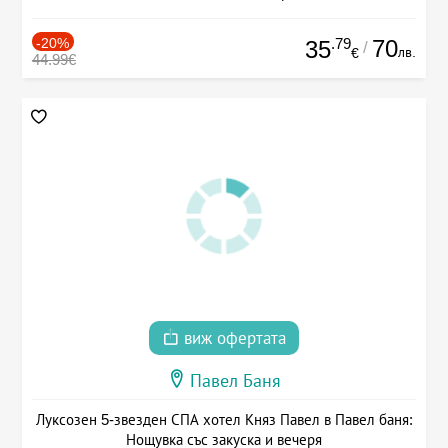
-20%
.79
70
35
/
лв.
€
44.99€
виж офертата
Павел Баня
Луксозен 5-звезден СПА хотел Княз Павел в Павел баня:
Нощувка със закуска и вечеря