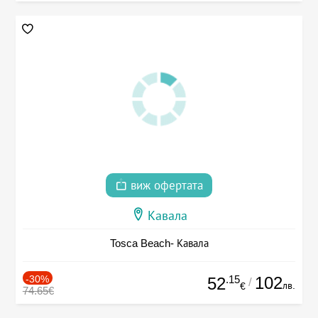
виж офертата
Кавала
Tosca Beach- Кавала
-30%
.15
102
52
/
лв.
€
74.65€