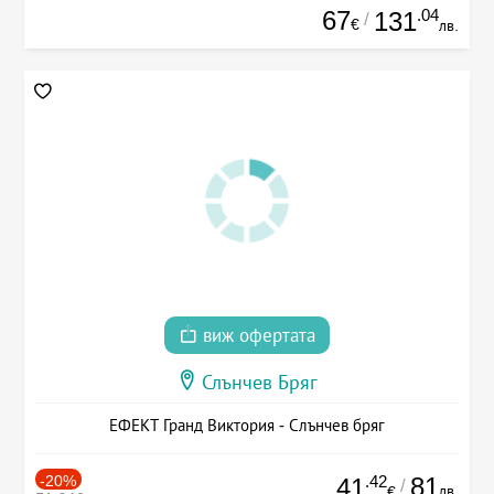
67
.04
131
/
€
лв.
виж офертата
Слънчев Бряг
ЕФЕКТ Гранд Виктория - Слънчев бряг
-20%
.42
81
41
/
лв.
€