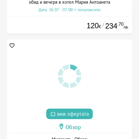
обяд и вечеря в хотел Мария Антоанета
Дата: 16.07 - 07.09 + полупансион
120
.70
234
/
€
лв.
виж офертата
Обзор