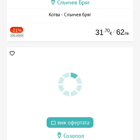
Слънчев Бряг
Котва - Слънчев бряг
-21%
.70
62
31
/
лв.
€
39.88€
виж офертата
Созопол