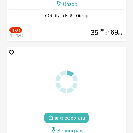
Обзор
СОЛ Луна Бей - Обзор
-15%
.28
69
35
/
лв.
€
41.42€
виж офертата
Велинград