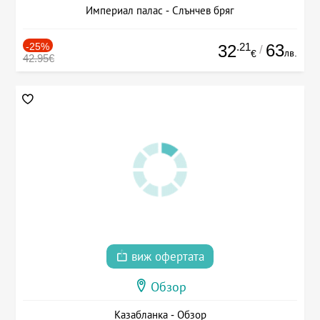
Империал палас - Слънчев бряг
-25%
.21
63
32
/
лв.
€
42.95€
виж офертата
Обзор
Казабланка - Обзор