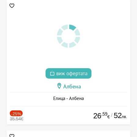
виж офертата
Албена
Елица - Албена
-25%
.59
52
26
/
лв.
€
35.54€