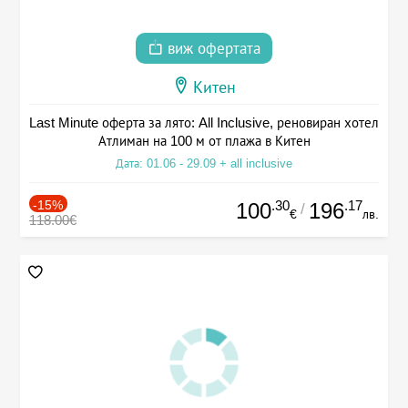
виж офертата
Китен
Last Minute оферта за лято: All Inclusive, реновиран хотел
Атлиман на 100 м от плажа в Китен
Дата: 01.06 - 29.09 + all inclusive
-15%
.30
.17
100
196
/
€
лв.
118.00€