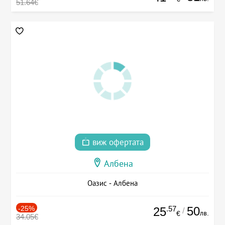
51.64€
виж офертата
Албена
Оазис - Албена
-25%
.57
50
25
/
лв.
€
34.05€