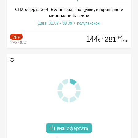
СПА оферта 3=4: Велинград - нощувки, изхранване и
минерални басейни
Дата: 01.07 - 30.09 + полупансион
-25%
144
.64
281
/
€
лв.
192.00€
виж офертата