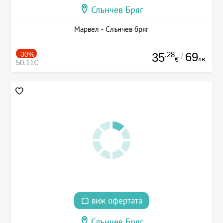
Слънчев Бряг
Марвел - Слънчев бряг
-30%
.28
69
35
/
лв.
€
50.11€
виж офертата
Слънчев Бряг