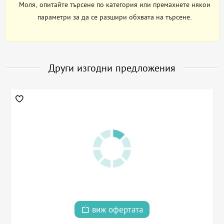
Моля, опитайте търсене по категория или премахнете някои
параметри за да се разшири обхвата на търсене.
Други изгодни предложения
виж офертата