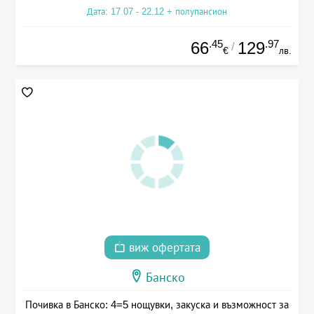
Дата: 17.07 - 22.12 + полупансион
.45
.97
66
129
/
€
лв.
виж офертата
Банско
Почивка в Банско: 4=5 нощувки, закуска и възможност за