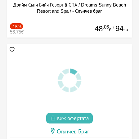
Дрийм Съни Бийч Резорт § СПА / Dreams Sunny Beach
Resort and Spa / - Слънчев бряг
-15%
.06
94
48
/
лв.
€
56.75€
виж офертата
Слънчев Бряг