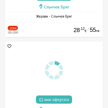
Слънчев Бряг
Жерави - Слънчев бряг
-20%
.12
55
28
/
лв.
€
35.28€
виж офертата