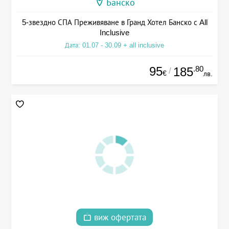
Банско
5-звездно СПА Преживяване в Гранд Хотел Банско с All
Inclusive
Дата: 01.07 - 30.09 + all inclusive
95
.80
185
/
€
лв.
виж офертата