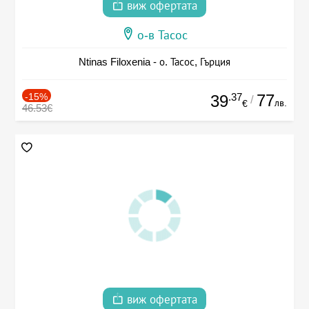
виж офертата
о-в Тасос
Ntinas Filoxenia - о. Тасос, Гърция
-15%
.37
77
39
/
лв.
€
46.53€
виж офертата