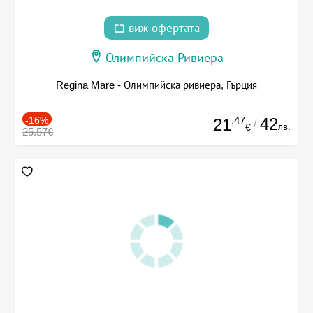
виж офертата
Олимпийска Ривиера
Regina Mare - Олимпийска ривиера, Гърция
-16%
.47
42
21
/
лв.
€
25.57€