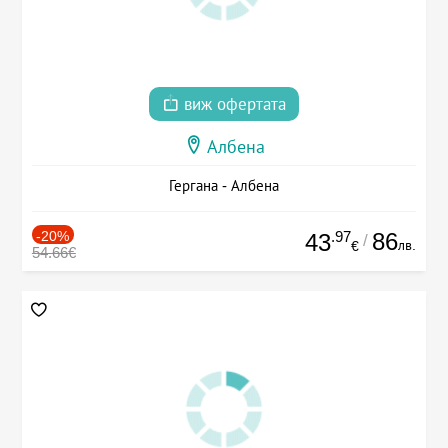
виж офертата
Албена
Гергана - Албена
-20%
.97
86
43
/
лв.
€
54.66€