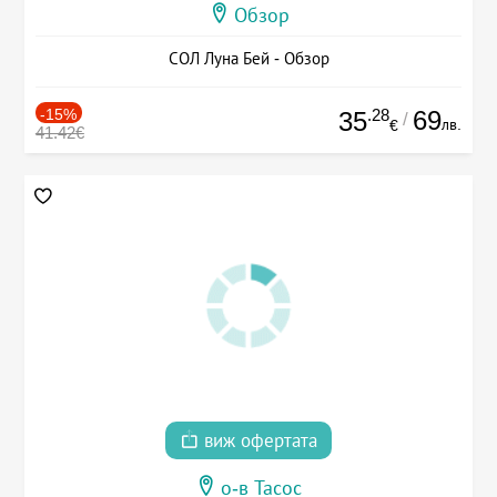
Обзор
СОЛ Луна Бей - Обзор
-15%
.28
69
35
/
лв.
€
41.42€
виж офертата
о-в Тасос