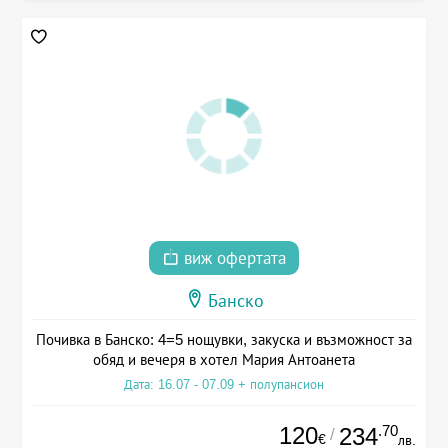
виж офертата
Банско
Почивка в Банско: 4=5 нощувки, закуска и възможност за
обяд и вечеря в хотел Мария Антоанета
Дата: 16.07 - 07.09 + полупансион
120
.70
234
/
€
лв.