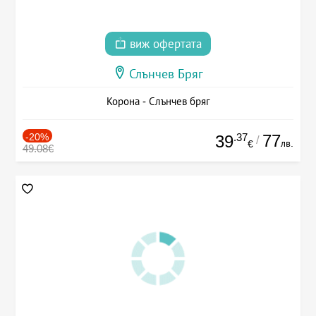
виж офертата
Слънчев Бряг
Корона - Слънчев бряг
-20%
.37
77
39
/
лв.
€
49.08€