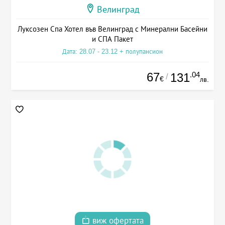
Велинград
Луксозен Спа Хотел във Велинград с Минерални Басейни
и СПА Пакет
Дата: 28.07 - 23.12 + полупансион
67
.04
131
/
€
лв.
виж офертата