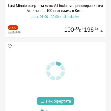
Last Minute оферта за лято: All Inclusive, реновиран хотел
Атлиман на 100 м от плажа в Китен
Дата: 01.06 - 29.09 + all inclusive
-15%
.30
.17
100
196
/
€
лв.
118.00€
виж офертата