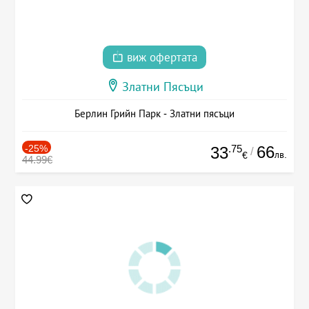
виж офертата
Златни Пясъци
Берлин Грийн Парк - Златни пясъци
-25%
.75
66
33
/
лв.
€
44.99€