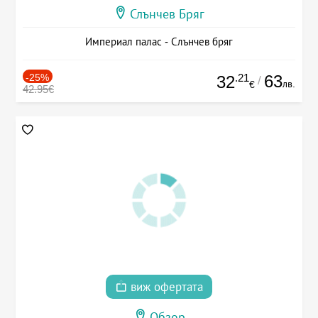
Слънчев Бряг
Империал палас - Слънчев бряг
-25%
.21
63
32
/
лв.
€
42.95€
виж офертата
Обзор