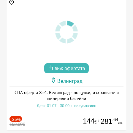
виж офертата
Велинград
СПА оферта 3=4: Велинград - нощувки, изхранване и
минерални басейни
Дата: 01.07 - 30.09 + полупансион
-25%
144
.64
281
/
€
лв.
192.00€