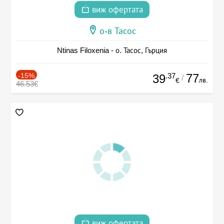
виж офертата
о-в Тасос
Ntinas Filoxenia - о. Тасос, Гърция
-15%
.37
77
39
/
лв.
€
46.53€
виж офертата