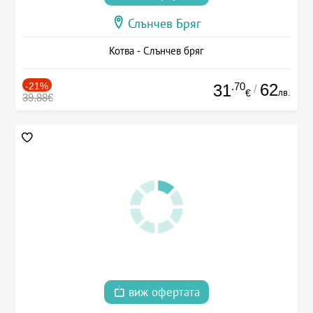
Слънчев Бряг
Котва - Слънчев бряг
-21%
.70
62
31
/
лв.
€
39.88€
виж офертата