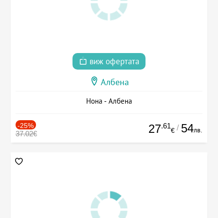
виж офертата
Албена
Нона - Албена
-25%
.61
54
27
/
лв.
€
37.02€