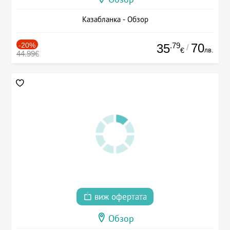
Казабланка - Обзор
-20%
.79
70
35
/
лв.
€
44.99€
виж офертата
Обзор