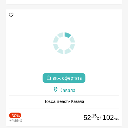
виж офертата
Кавала
Tosca Beach- Кавала
-30%
.15
102
52
/
лв.
€
74.65€