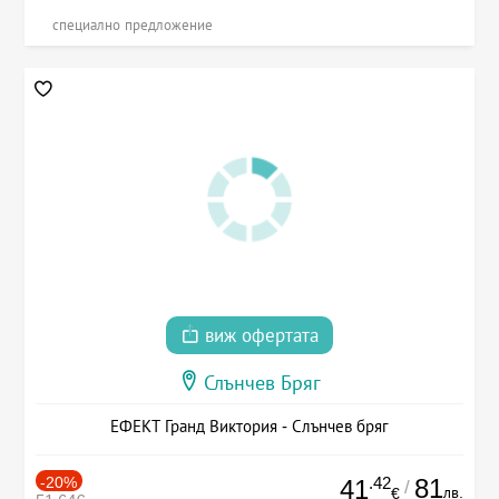
специално предложение
виж офертата
Слънчев Бряг
ЕФЕКТ Гранд Виктория - Слънчев бряг
-20%
.42
81
41
/
лв.
€