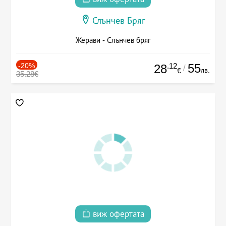
Слънчев Бряг
Жерави - Слънчев бряг
-20%
.12
55
28
/
лв.
€
35.28€
виж офертата