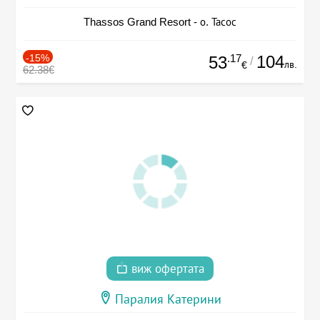
Thassos Grand Resort - о. Тасос
-15%
.17
104
53
/
лв.
€
62.38€
виж офертата
Паралия Катерини