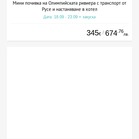
Мини почивка на Олимпийската ривиера с транспорт от
Русе и настаняване в хотел
Дата: 18.09 - 23.09 + закуска
345
.76
674
/
€
лв.