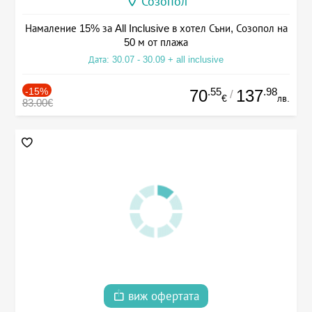
Созопол
Намаление 15% за All Inclusive в хотел Съни, Созопол на
50 м от плажа
Дата: 30.07 - 30.09 + all inclusive
-15%
.55
.98
70
137
/
€
лв.
83.00€
виж офертата