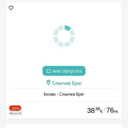
виж офертата
Слънчев Бряг
Белвю - Слънчев бряг
-20%
.86
76
38
/
лв.
€
48.57€