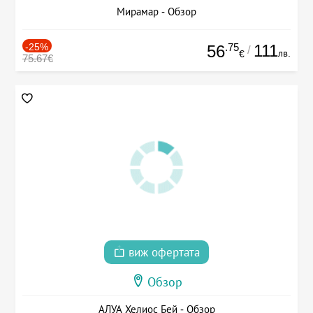
Мирамар - Обзор
-25%
.75
111
56
/
лв.
€
75.67€
виж офертата
Обзор
АЛУА Хелиос Бей - Обзор