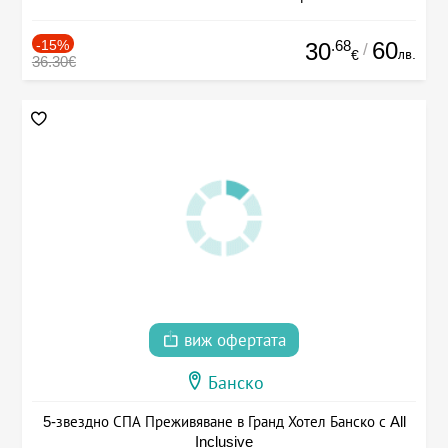
-15%
.68
60
30
/
лв.
€
36.30€
виж офертата
Банско
5-звездно СПА Преживяване в Гранд Хотел Банско с All
Inclusive