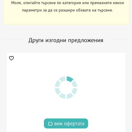
Моля, опитайте търсене по категория или премахнете някои
параметри за да се разшири обхвата на търсене.
Други изгодни предложения
виж офертата