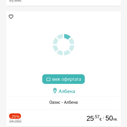
51.64€
виж офертата
Албена
Оазис - Албена
-25%
.57
50
25
/
лв.
€
34.05€