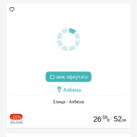
виж офертата
Албена
Елица - Албена
-25%
.59
52
26
/
лв.
€
35.54€