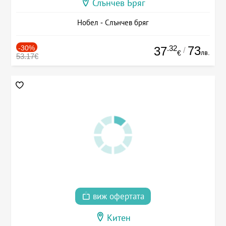
Слънчев Бряг
Нобел - Слънчев бряг
-30%
.32
73
37
/
лв.
€
53.17€
виж офертата
Китен