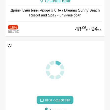
Слънчев Бряг
Дрийм Съни Бийч Резорт § СПА / Dreams Sunny Beach
Resort and Spa / - Слънчев бряг
-15%
.06
94
48
/
лв.
€
56.75€
виж офертата