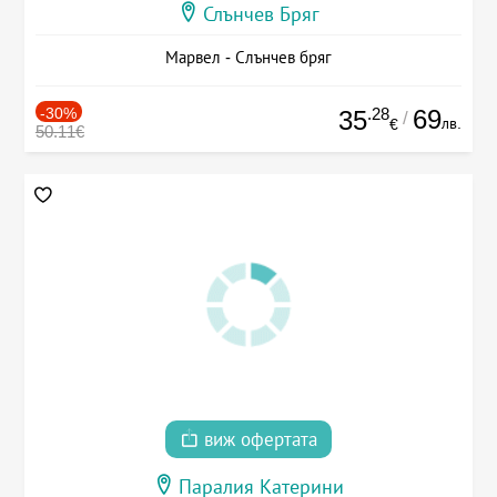
Слънчев Бряг
Марвел - Слънчев бряг
-30%
.28
69
35
/
лв.
€
50.11€
виж офертата
Паралия Катерини