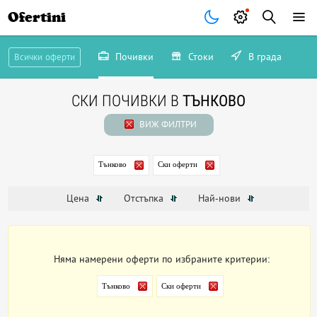
Ofertini
Почивки
Стоки
В града
Всички оферти
СКИ ПОЧИВКИ В
ТЪНКОВО
ВИЖ ФИЛТРИ
Тънково
Ски оферти
Цена
Отстъпка
Най-нови
Няма намерени оферти по избраните критерии:
Тънково
Ски оферти