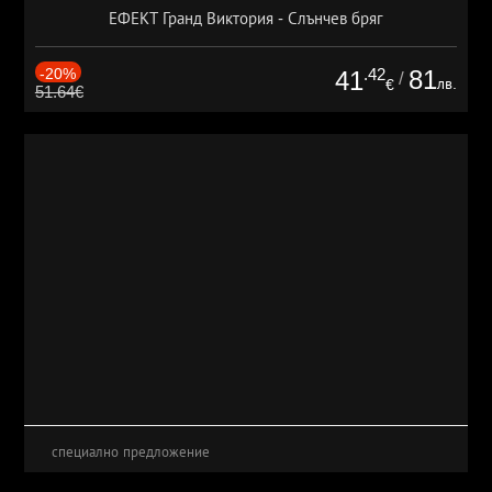
ЕФЕКТ Гранд Виктория - Слънчев бряг
-20%
.42
81
41
/
лв.
€
51.64€
специално предложение