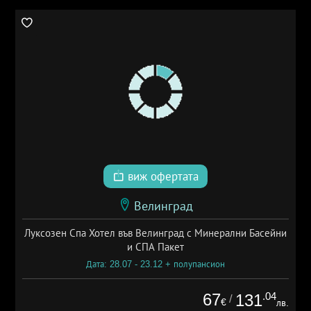
виж офертата
Велинград
Луксозен Спа Хотел във Велинград с Минерални Басейни
и СПА Пакет
Дата: 28.07 - 23.12 + полупансион
67
.04
131
/
€
лв.