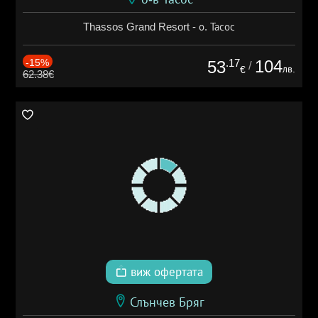
Thassos Grand Resort - о. Тасос
-15%
.17
104
53
/
лв.
€
62.38€
виж офертата
Слънчев Бряг