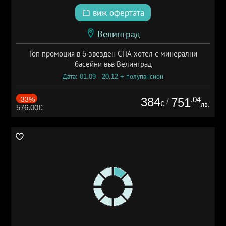
виж офертата
Велинград
Топ промоция в 5-звезден СПА хотел с минерални
басейни във Велинград
Дата: 01.09 - 20.12 + полупансион
-33%
384
.04
751
/
€
лв.
576.00€