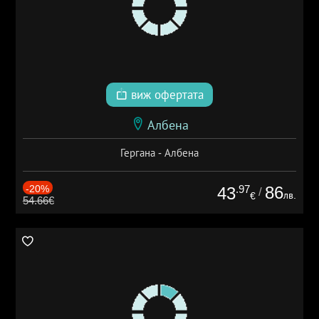
виж офертата
Албена
Гергана - Албена
-20%
.97
86
43
/
лв.
€
54.66€