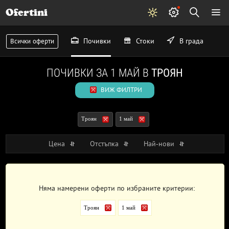
Ofertini
Почивки
Стоки
В града
Всички оферти
ПОЧИВКИ ЗА 1 МАЙ В
ТРОЯН
ВИЖ ФИЛТРИ
Троян
1 май
Цена
Отстъпка
Най-нови
Няма намерени оферти по избраните критерии:
Троян
1 май