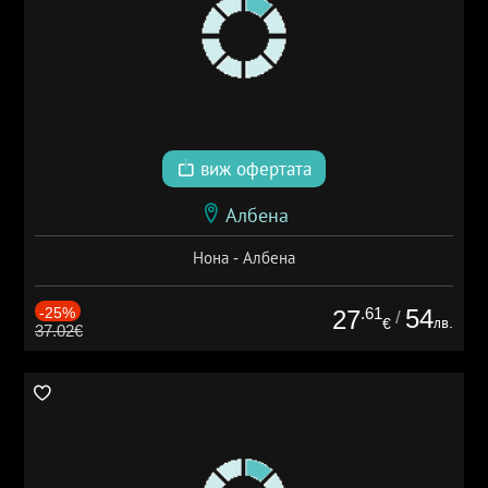
виж офертата
Албена
Нона - Албена
-25%
.61
54
27
/
лв.
€
37.02€