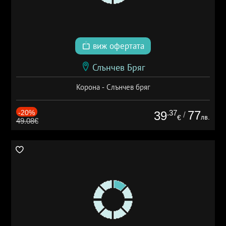
виж офертата
Слънчев Бряг
Корона - Слънчев бряг
-20%
.37
77
39
/
лв.
€
49.08€