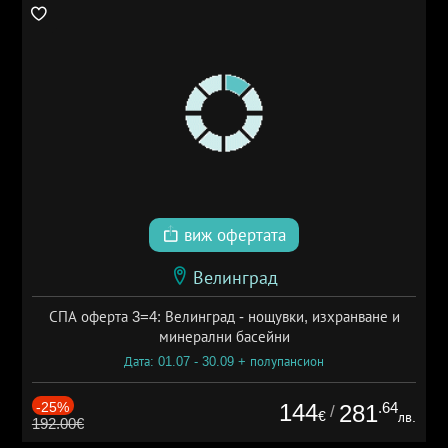
виж офертата
Велинград
СПА оферта 3=4: Велинград - нощувки, изхранване и
минерални басейни
Дата: 01.07 - 30.09 + полупансион
-25%
144
.64
281
/
€
лв.
192.00€