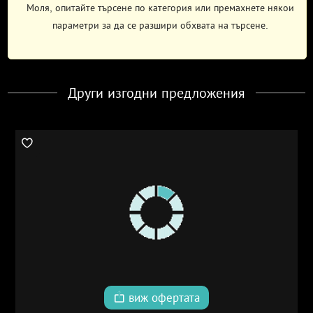
Моля, опитайте търсене по категория или премахнете някои
параметри за да се разшири обхвата на търсене.
Други изгодни предложения
виж офертата