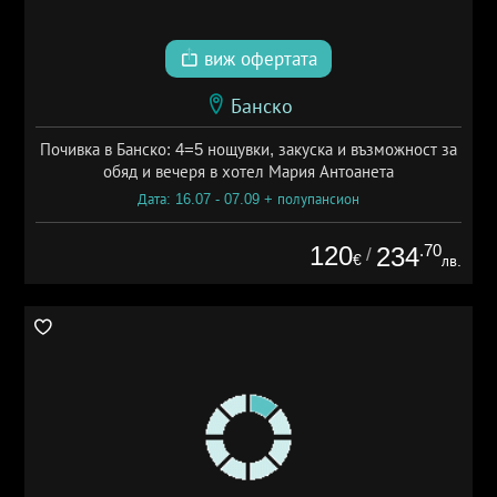
виж офертата
Банско
Почивка в Банско: 4=5 нощувки, закуска и възможност за
обяд и вечеря в хотел Мария Антоанета
Дата: 16.07 - 07.09 + полупансион
120
.70
234
/
€
лв.