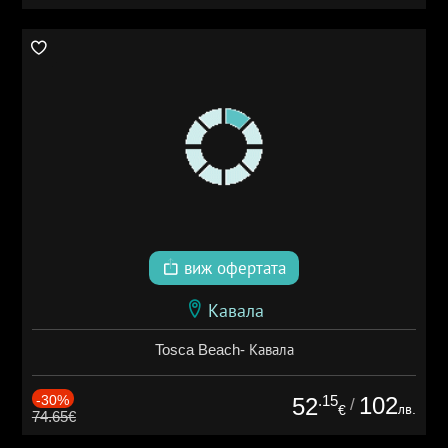
виж офертата
Кавала
Tosca Beach- Кавала
-30%
.15
102
52
/
лв.
€
74.65€