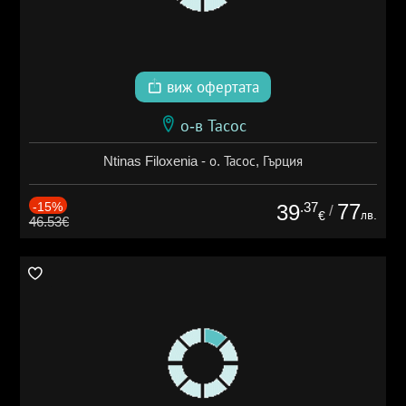
виж офертата
о-в Тасос
Ntinas Filoxenia - о. Тасос, Гърция
-15%
.37
77
39
/
лв.
€
46.53€