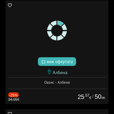
виж офертата
Албена
Оазис - Албена
-25%
.57
50
25
/
лв.
€
34.05€