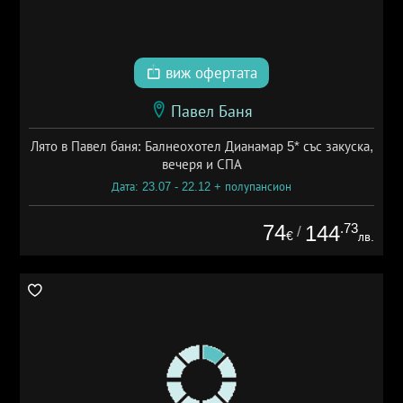
виж офертата
Павел Баня
Лято в Павел баня: Балнеохотел Дианамар 5* със закуска,
вечеря и СПА
Дата: 23.07 - 22.12 + полупансион
74
.73
144
/
€
лв.