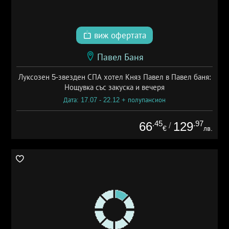
виж офертата
Павел Баня
Луксозен 5-звезден СПА хотел Княз Павел в Павел баня:
Нощувка със закуска и вечеря
Дата: 17.07 - 22.12 + полупансион
.45
.97
66
129
/
€
лв.