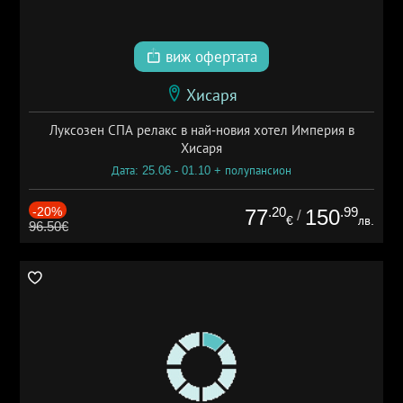
виж офертата
Хисаря
Луксозен СПА релакс в най-новия хотел Империя в
Хисаря
Дата: 25.06 - 01.10 + полупансион
-20%
.20
.99
77
150
/
€
лв.
96.50€