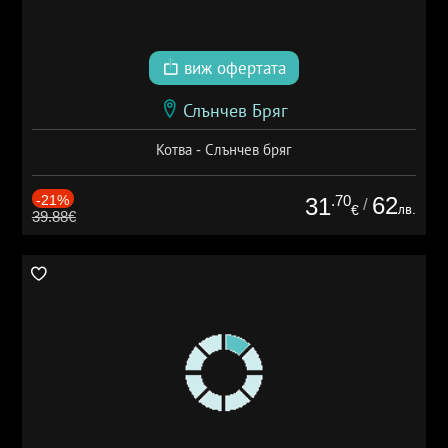
виж офертата
Слънчев Бряг
Котва - Слънчев бряг
-21%
.70
62
31
/
лв.
€
39.88€