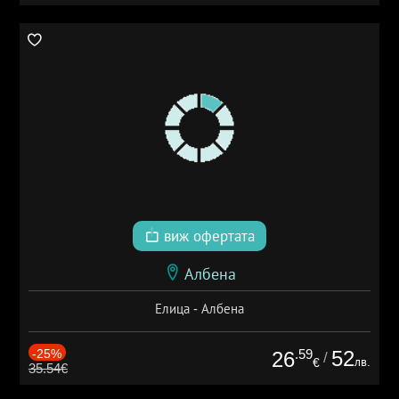
виж офертата
Албена
Елица - Албена
-25%
.59
52
26
/
лв.
€
35.54€