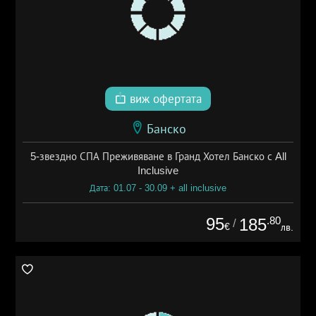
виж офертата
Банско
5-звездно СПА Преживяване в Гранд Хотел Банско с All
Inclusive
Дата: 01.07 - 30.09 + all inclusive
95
.80
185
/
€
лв.