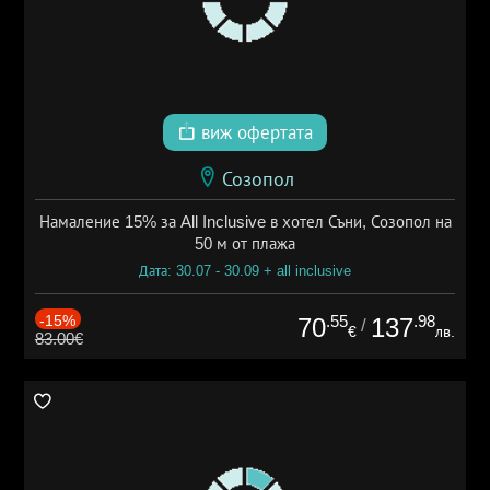
виж офертата
Созопол
Намаление 15% за All Inclusive в хотел Съни, Созопол на
50 м от плажа
Дата: 30.07 - 30.09 + all inclusive
-15%
.55
.98
70
137
/
€
лв.
83.00€