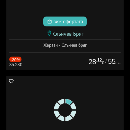
виж офертата
Слънчев Бряг
Жерави - Слънчев бряг
-20%
.12
55
28
/
лв.
€
35.28€