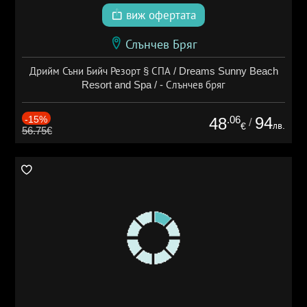
виж офертата
Слънчев Бряг
Дрийм Съни Бийч Резорт § СПА / Dreams Sunny Beach
Resort and Spa / - Слънчев бряг
-15%
.06
94
48
/
лв.
€
56.75€