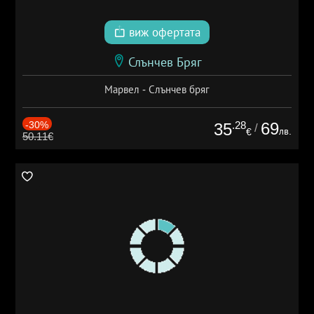
виж офертата
Слънчев Бряг
Марвел - Слънчев бряг
-30%
.28
69
35
/
лв.
€
50.11€