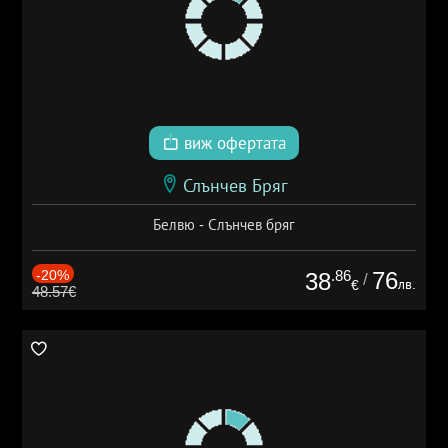
виж офертата
Слънчев Бряг
Белвю - Слънчев бряг
-20%
.86
76
38
/
лв.
€
48.57€