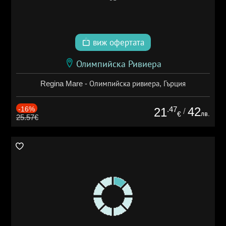
виж офертата
Олимпийска Ривиера
Regina Mare - Олимпийска ривиера, Гърция
-16%
.47
42
21
/
лв.
€
25.57€