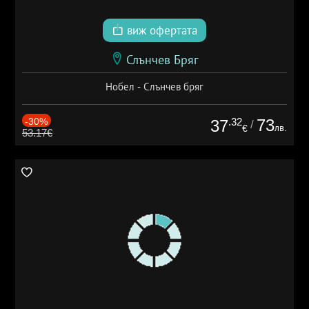
виж офертата
Слънчев Бряг
Нобел - Слънчев бряг
-30%
.32
73
37
/
лв.
€
53.17€