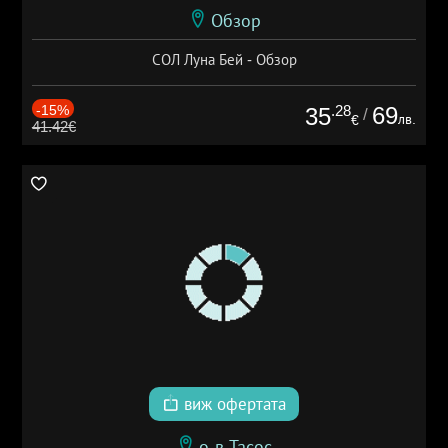
Обзор
СОЛ Луна Бей - Обзор
-15%
.28
69
35
/
лв.
€
41.42€
виж офертата
о-в Тасос