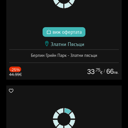
виж офертата
Златни Пясъци
Берлин Грийн Парк - Златни пясъци
-25%
.75
66
33
/
лв.
€
44.99€