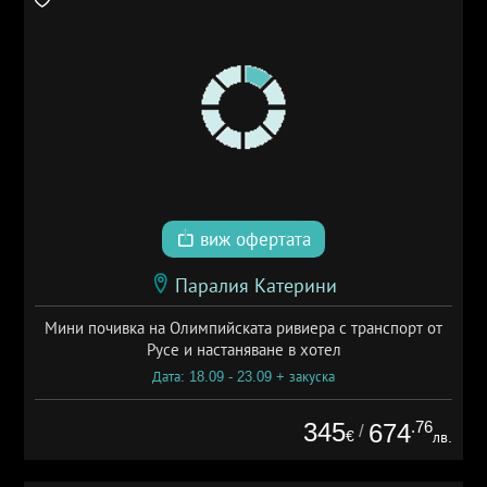
виж офертата
Паралия Катерини
Мини почивка на Олимпийската ривиера с транспорт от
Русе и настаняване в хотел
Дата: 18.09 - 23.09 + закуска
345
.76
674
/
€
лв.