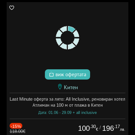
виж офертата
Китен
Last Minute оферта за лято: All Inclusive, реновиран хотел
Атлиман на 100 м от плажа в Китен
Дата: 01.06 - 29.09 + all inclusive
-15%
.30
.17
100
196
/
€
лв.
118.00€