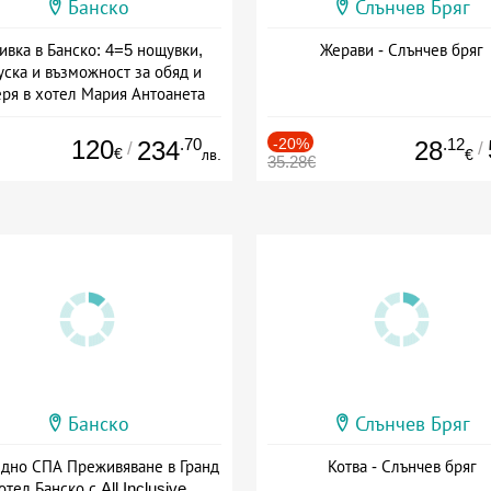
Банско
Слънчев Бряг
ивка в Банско: 4=5 нощувки,
Жерави - Слънчев бряг
уска и възможност за обяд и
еря в хотел Мария Антоанета
а: 16.07 - 07.09 + полупансион
120
.70
-20%
.12
234
28
/
/
€
лв.
€
35.28€
Банско
Слънчев Бряг
здно СПА Преживяване в Гранд
Котва - Слънчев бряг
отел Банско с All Inclusive