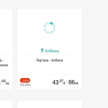
Албена
д -
Гергана - Албена
рални
сион
.64
-20%
.97
86
1
43
/
лв.
лв.
€
54.66€