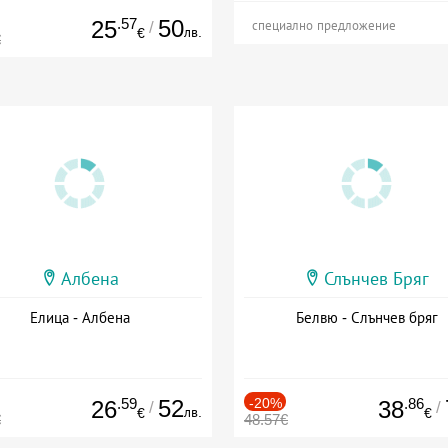
.57
50
25
/
специално предложение
лв.
€
€
Албена
Слънчев Бряг
Елица - Албена
Белвю - Слънчев бряг
.59
52
-20%
.86
26
38
/
/
лв.
€
€
€
48.57€