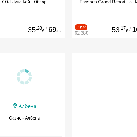
СОЛ Луна Бей - Обзор
Thassos Grand Resort - о. Т
.28
69
-15%
.17
1
35
53
/
/
лв.
€
€
€
62.38€
Албена
Оазис - Албена