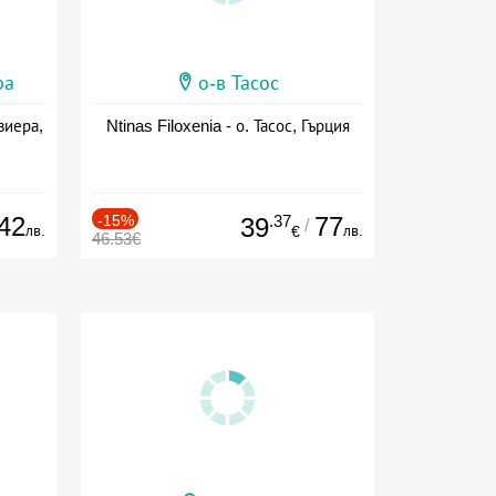
ра
о-в Тасос
виера,
Ntinas Filoxenia - о. Тасос, Гърция
42
-15%
.37
77
39
/
лв.
лв.
€
46.53€