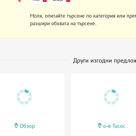
Моля, опитайте търсене по категория или пре
разшири обхвата на търсене.
Други изгодни предло
Обзор
о-в Тасос