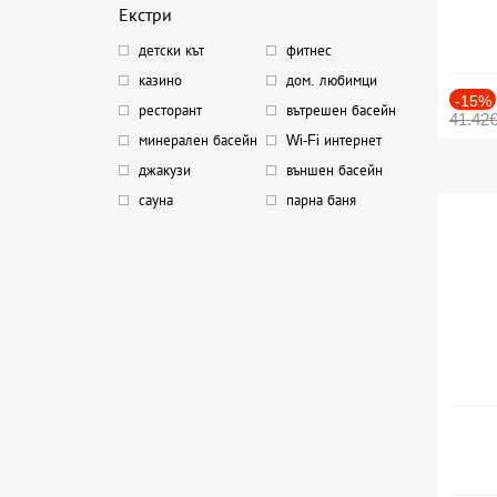
Екстри
детски кът
фитнес
казино
дом. любимци
-15%
ресторант
вътрешен басейн
41.42
минерален басейн
Wi-Fi интернет
джакузи
външен басейн
сауна
парна баня