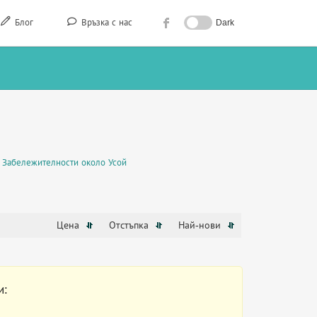
Блог
Връзка с нас
Dark
Забележителности около Усой
Цена
Отстъпка
Най-нови
и: