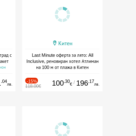
Китен
град с
Last Minute оферта за лято: All
акет
Inclusive, реновиран хотел Атлиман
на 100 м от плажа в Китен
сион
Дата: 01.06 - 29.09 + all inclusive
.04
-15%
.30
.17
1
100
196
/
лв.
€
лв.
118.00€