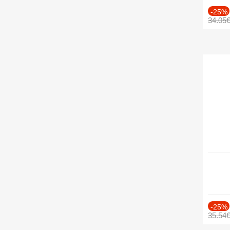
-25%
34.05
-25%
35.54