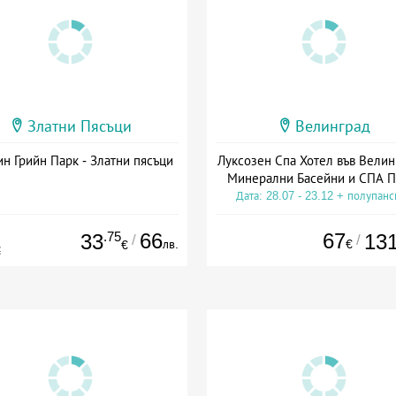
Златни Пясъци
Велинград
н Грийн Парк - Златни пясъци
Луксозен Спа Хотел във Велин
Минерални Басейни и СПА П
Дата: 28.07 - 23.12 + полупан
.75
66
67
33
13
/
/
лв.
€
€
€