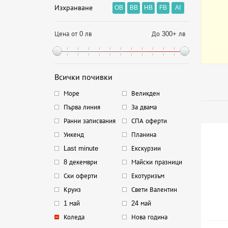
Изхранване
OB
BB
HB
FB
AI
Цена от 0 лв
До 300+ лв
Всички почивки
Море
Великден
Първа линия
За двама
Ранни записвания
СПА оферти
Уикенд
Планина
Last minute
Екскурзии
8 декември
Майски празници
Ски оферти
Екотуризъм
Круиз
Свети Валентин
1 май
24 май
Коледа
Нова година