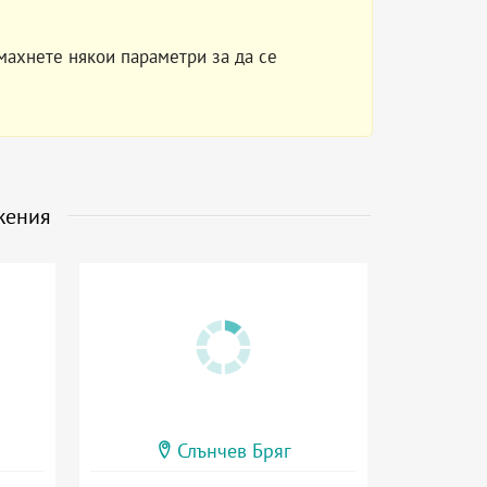
махнете някои параметри за да се
жения
Слънчев Бряг