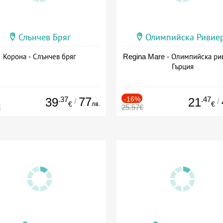
Слънчев Бряг
Олимпийска Ривие
Корона - Слънчев бряг
Regina Mare - Олимпийска ри
Гърция
.37
77
-16%
.47
39
21
/
/
лв.
€
€
€
25.57€