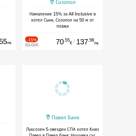
Созопол
Намаление 15% за All Inclusive в
хотел Съни, Созопол на 50 м от
плажа
Дата: 30.07 - 30.09 + all inclusive
55
-15%
.55
.98
70
137
/
лв.
€
лв.
83.00€
Павел Баня
Луксозен 5-звезден СПА хотел Княз
Павел в Павел баня: Нощувка със