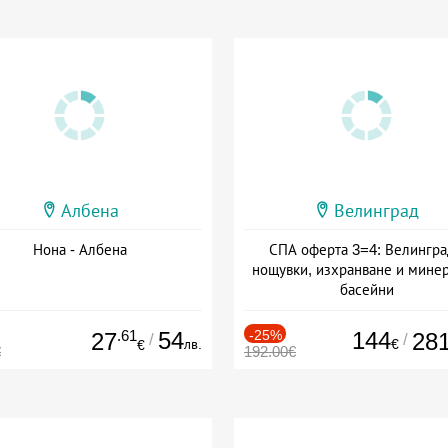
Албена
Велинград
Нона - Албена
СПА оферта 3=4: Велингра
нощувки, изхранване и мине
басейни
Дата: 01.07 - 30.09 + полупан
.61
54
-25%
144
27
28
/
/
лв.
€
€
€
192.00€