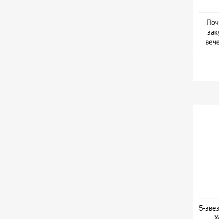
Поч
зак
веч
Дат
5-зве
Х