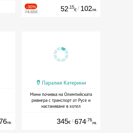
-30%
.15
102
52
/
лв.
€
74.65€
Паралия Катерини
Мини почивка на Олимпийската
ривиера с транспорт от Русе и
настаняване в хотел
Дата: 18.09 - 23.09 + закуска
76
345
.76
674
/
лв.
€
лв.