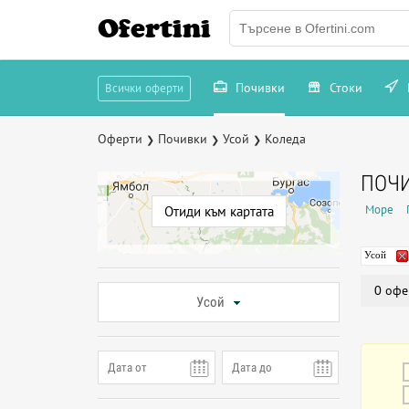
Ofertini
Почивки
Стоки
Всички оферти
Оферти
Почивки
Усой
Коледа
❯
❯
❯
ПОЧИ
Море
Отиди към картата
Усой
0 офе
Усой