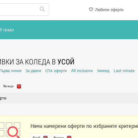
Любими оферти
В града
ВКИ ЗА КОЛЕДА В
УСОЙ
Първа линия
За двама
СПА оферти
All inclusive
Уикенд
Last minute
Коледа
рти
Няма намерени оферти по избраните критери
Усой
Коледа