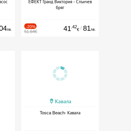
асос
ЕФЕКТ Гранд Виктория - Слънчев
бряг
04
-20%
.42
81
41
/
лв.
лв.
€
51.64€
Кавала
Tosca Beach- Кавала