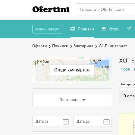
Ofertini
Почивки
Стоки
Всички оферти
Оферти
Почивки
Златарица
Wi-Fi интернет
❯
❯
❯
ХОТЕ
Море
Отиди към картата
Златарица
0 офе
Златарица