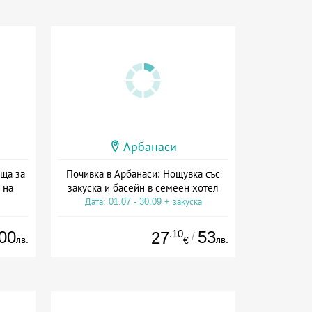
Арбанаси
ъща за
Почивка в Арбанаси: Нощувка със
 на
закуска и басейн в семеен хотел
Дата: 01.07 - 30.09 + закуска
00
.10
53
27
/
лв.
лв.
€