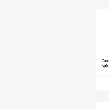
Спок
Арба
Дат