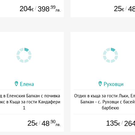
204
.99
25
398
4
/
/
€
€
лв.
Елена
Руховци
д в Еленския Балкан с почивка
Отдих в къща за гости Лъки, Е
акс в Къща за гости Кандафери
Балкан - с. Руховци с басей
1
барбекю
+ без храна
+ без храна
25
.90
135
48
26
/
/
€
€
лв.