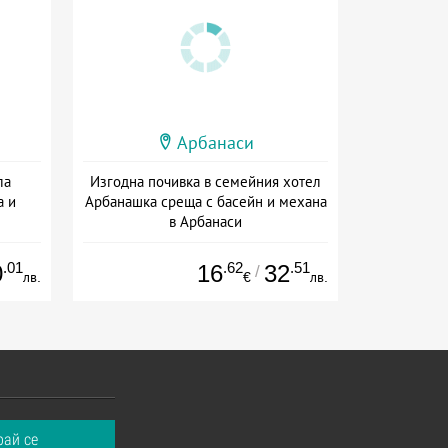
Арбанаси
ла
Изгодна почивка в семейния хотел
а и
Арбанашка среща с басейн и механа
в Арбанаси
+ без храна
.01
.62
.51
0
16
32
/
лв.
€
лв.