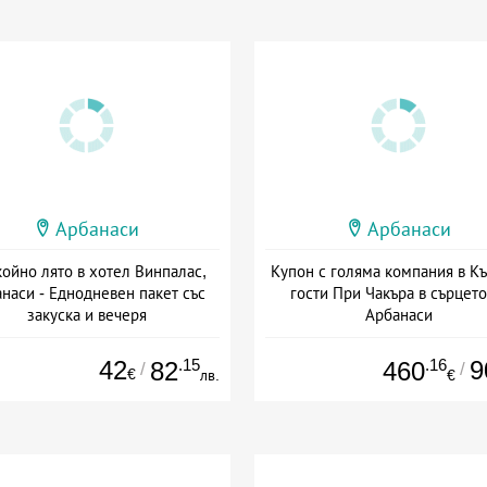
Арбанаси
Арбанаси
ойно лято в хотел Винпалас,
Купон с голяма компания в К
наси - Еднодневен пакет със
гости При Чакъра в сърцето
закуска и вечеря
Арбанаси
а: 01.07 - 30.09 + полупансион
+ без храна
42
.15
.16
9
82
460
/
/
€
лв.
€