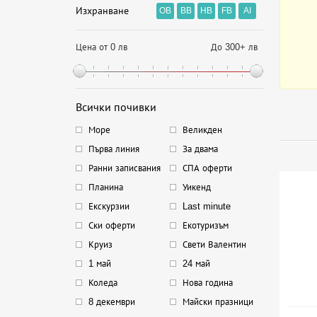
Изхранване
OB
BB
HB
FB
AI
Цена от 0 лв
До 300+ лв
Всички почивки
Море
Великден
Първа линия
За двама
Ранни записвания
СПА оферти
Планина
Уикенд
Екскурзии
Last minute
Ски оферти
Екотуризъм
Круиз
Свети Валентин
1 май
24 май
Коледа
Нова година
8 декември
Майски празници