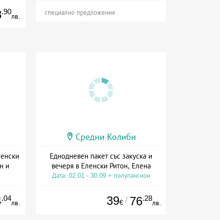
.90
8
специално предложение
лв.
Средни Колиби
ленски
Еднодневен пакет със закуска и
н и
вечеря в Еленски Ритон, Елена
Дата: 02.01 - 30.09 + полупансион
.04
39
.28
4
76
/
€
лв.
лв.