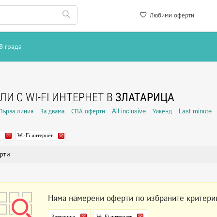
Любими оферти
В града
ЛИ С WI-FI ИНТЕРНЕТ В
ЗЛАТАРИЦА
Първа линия
За двама
СПА оферти
All inclusive
Уикенд
Last minute
Wi-Fi интернет
рти
Няма намерени оферти по избраните критери
Златарица
Wi-Fi интернет