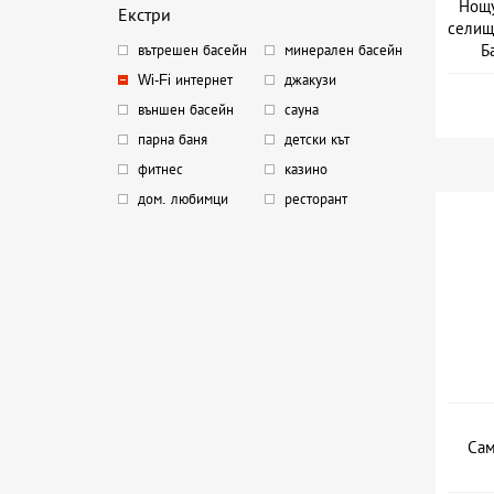
Нощу
Екстри
селищ
Б
вътрешен басейн
минерален басейн
Wi-Fi интернет
джакузи
външен басейн
сауна
парна баня
детски кът
фитнес
казино
дом. любимци
ресторант
Сам
Да