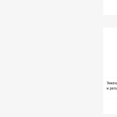
Уикен
и рел