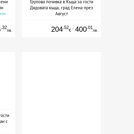
лени
Групова почивка в Къща за гости
йн
Дядовата къща, град Елена през
Август
сион
+ без храна
.32
.52
.01
4
204
400
/
лв.
€
лв.
гости
ан с