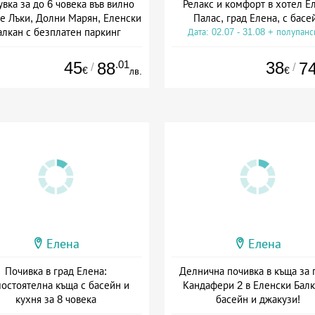
вка за до 6 човека във вилно
Релакс и комфорт в хотел Е
е Лъки, Долни Марян, Еленски
Палас, град Елена, с басе
алкан с безплатен паркинг
Дата: 02.07 - 31.08 + полупан
+ без храна
45
.01
38
88
7
/
/
€
€
лв.
Елена
Елена
Почивка в град Елена:
Делнична почивка в къща за 
остоятелна къща с басейн и
Кандафери 2 в Еленски Балк
кухня за 8 човека
басейн и джакузи!
та: 23.07 - 31.10 + без храна
+ без храна