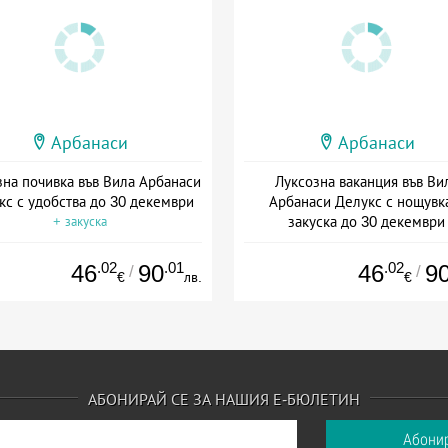
Арбанаси
Арбанаси
зна почивка във Вила Арбанаси
Луксозна ваканция във Ви
кс с удобства до 30 декември
Арбанаси Делукс с нощувк
закуска до 30 декември
+ закуска
+ закуска
.02
.01
.02
46
90
46
9
/
/
€
лв.
€
АБОНИРАЙ СЕ ЗА НАШИЯ Е-БЮЛЕТИН