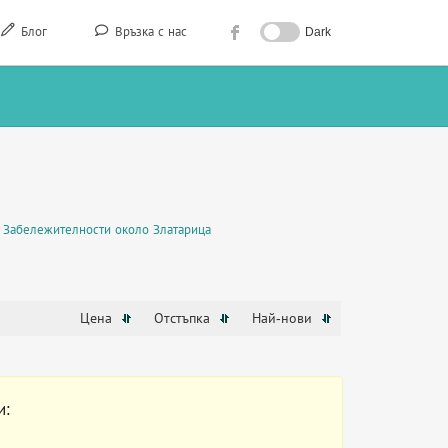
Блог
Връзка с нас
Dark
Забележителности около Златарица
Цена
Отстъпка
Най-нови
и: