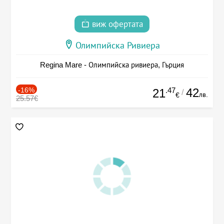
виж офертата
Олимпийска Ривиера
Regina Mare - Олимпийска ривиера, Гърция
-16%
.47
42
21
/
лв.
€
25.57€