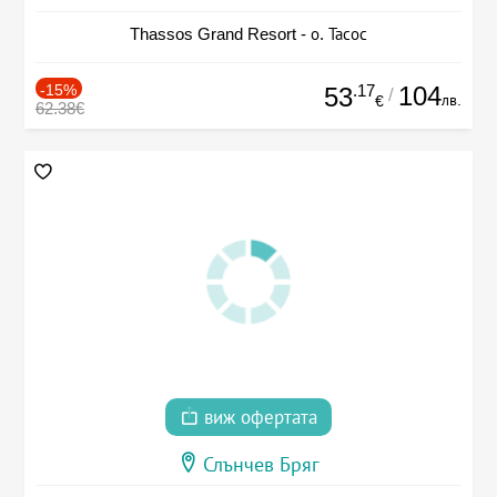
Thassos Grand Resort - о. Тасос
-15%
.17
104
53
/
лв.
€
62.38€
виж офертата
Слънчев Бряг