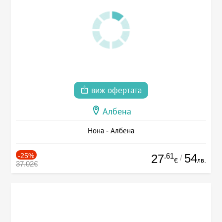
виж офертата
Албена
Нона - Албена
-25%
.61
54
27
/
лв.
€
37.02€