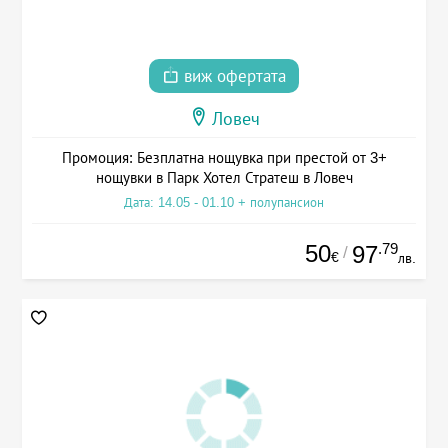
виж офертата
Ловеч
Промоция: Безплатна нощувка при престой от 3+
нощувки в Парк Хотел Стратеш в Ловеч
Дата: 14.05 - 01.10 + полупансион
50
.79
97
/
€
лв.