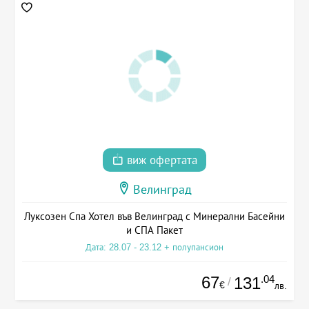
виж офертата
Велинград
Луксозен Спа Хотел във Велинград с Минерални Басейни
и СПА Пакет
Дата: 28.07 - 23.12 + полупансион
67
.04
131
/
€
лв.