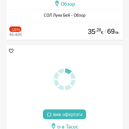
Обзор
СОЛ Луна Бей - Обзор
-15%
.28
69
35
/
лв.
€
41.42€
виж офертата
о-в Тасос