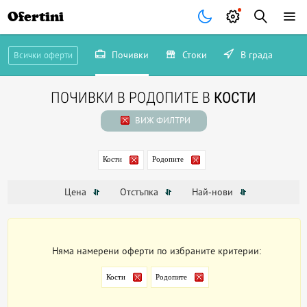
Ofertini
Почивки
Стоки
В града
Всички оферти
ПОЧИВКИ В РОДОПИТЕ В
КОСТИ
ВИЖ ФИЛТРИ
Кости
Родопите
Цена
Отстъпка
Най-нови
Няма намерени оферти по избраните критерии:
Кости
Родопите