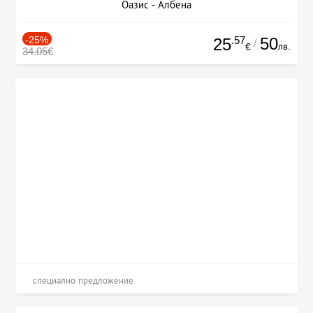
Оазис - Албена
-25%
.57
50
25
/
лв.
€
34.05€
специално предложение