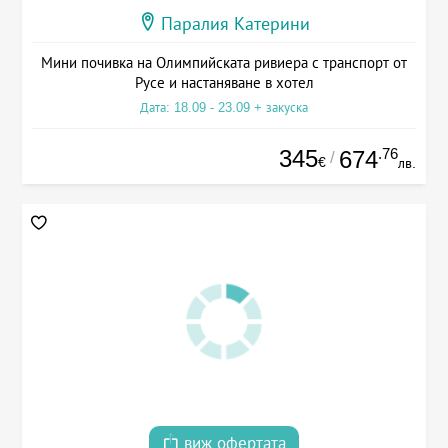
Паралия Катерини
Мини почивка на Олимпийската ривиера с транспорт от
Русе и настаняване в хотел
Дата: 18.09 - 23.09 + закуска
345
.76
674
/
€
лв.
виж офертата