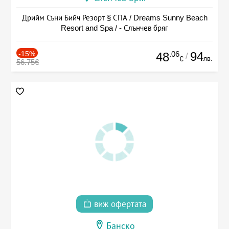
Дрийм Съни Бийч Резорт § СПА / Dreams Sunny Beach
Resort and Spa / - Слънчев бряг
-15%
.06
94
48
/
лв.
€
56.75€
виж офертата
Банско