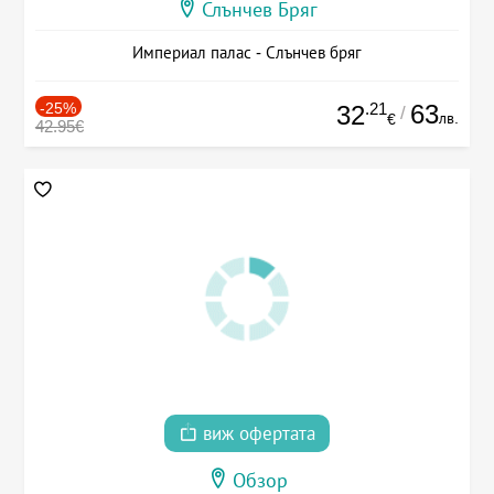
Слънчев Бряг
Империал палас - Слънчев бряг
-25%
.21
63
32
/
лв.
€
42.95€
виж офертата
Обзор