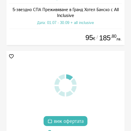
5-звездно СПА Преживяване в Гранд Хотел Банско с All
Inclusive
Дата: 01.07 - 30.09 + all inclusive
95
.80
185
/
€
лв.
виж офертата