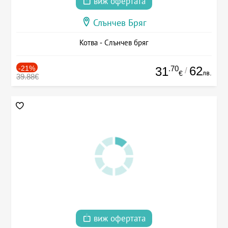
виж офертата
Слънчев Бряг
Котва - Слънчев бряг
-21%
.70
62
31
/
лв.
€
39.88€
виж офертата