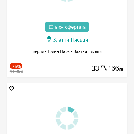
виж офертата
Златни Пясъци
Берлин Грийн Парк - Златни пясъци
-25%
.75
66
33
/
лв.
€
44.99€