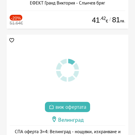
ЕФЕКТ Гранд Виктория - Слънчев бряг
-20%
.42
81
41
/
лв.
€
51.64€
виж офертата
Велинград
СПА оферта 3=4: Велинград - нощувки, изхранване и