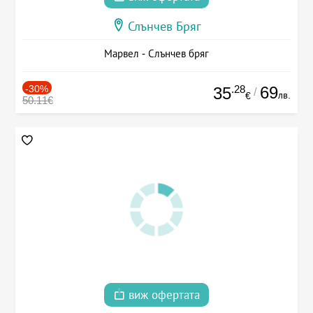
Слънчев Бряг
Марвел - Слънчев бряг
-30%
.28
69
35
/
лв.
€
50.11€
виж офертата