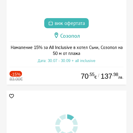
виж офертата
Созопол
Намаление 15% за All Inclusive в хотел Съни, Созопол на
50 м от плажа
Дата: 30.07 - 30.09 + all inclusive
-15%
.55
.98
70
137
/
€
лв.
83.00€