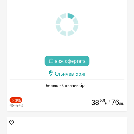
виж офертата
Слънчев Бряг
Белвю - Слънчев бряг
-20%
.86
76
38
/
лв.
€
48.57€