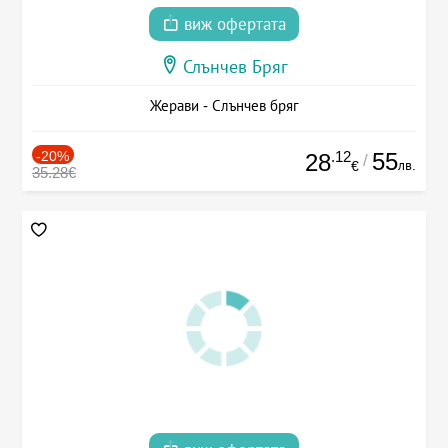
виж офертата
Слънчев Бряг
Жерави - Слънчев бряг
-20%
.12
55
28
/
лв.
€
35.28€