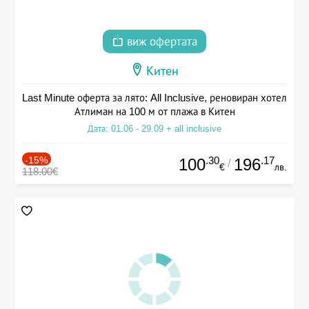
виж офертата
Китен
Last Minute оферта за лято: All Inclusive, реновиран хотел
Атлиман на 100 м от плажа в Китен
Дата: 01.06 - 29.09 + all inclusive
-15%
.30
.17
100
196
/
€
лв.
118.00€