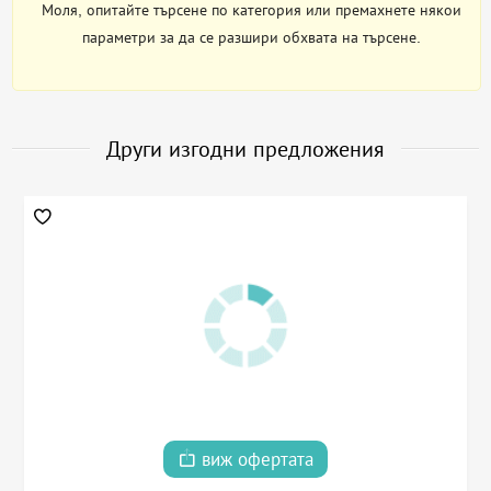
Моля, опитайте търсене по категория или премахнете някои
параметри за да се разшири обхвата на търсене.
Други изгодни предложения
виж офертата