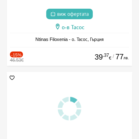
виж офертата
о-в Тасос
Ntinas Filoxenia - о. Тасос, Гърция
-15%
.37
77
39
/
лв.
€
46.53€