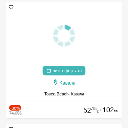
виж офертата
Кавала
Tosca Beach- Кавала
-30%
.15
102
52
/
лв.
€
74.65€