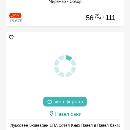
Мирамар - Обзор
-25%
.75
111
56
/
лв.
€
75.67€
виж офертата
Павел Баня
Луксозен 5-звезден СПА хотел Княз Павел в Павел баня: