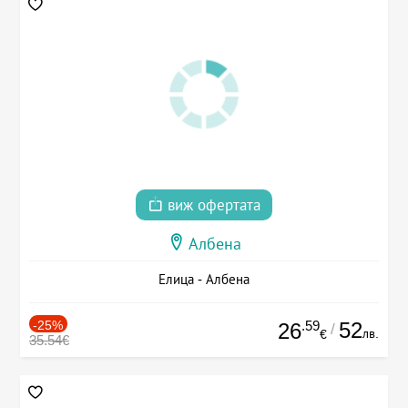
виж офертата
Албена
Елица - Албена
-25%
.59
52
26
/
лв.
€
35.54€