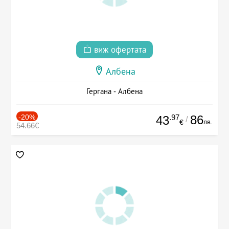
виж офертата
Албена
Гергана - Албена
-20%
.97
86
43
/
лв.
€
54.66€