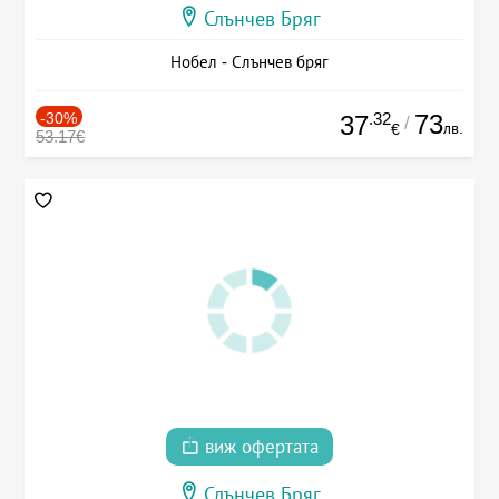
Слънчев Бряг
Нобел - Слънчев бряг
-30%
.32
73
37
/
лв.
€
53.17€
виж офертата
Слънчев Бряг