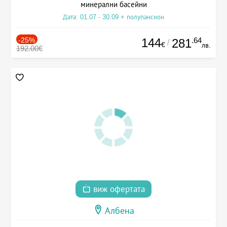
минерални басейни
Дата: 01.07 - 30.09 + полупансион
-25%
144
.64
281
/
€
лв.
192.00€
виж офертата
Албена