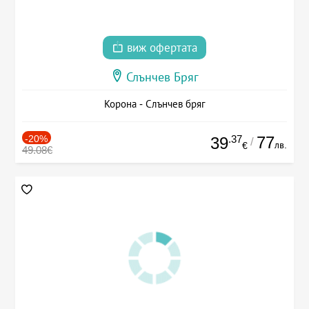
виж офертата
Слънчев Бряг
Корона - Слънчев бряг
-20%
.37
77
39
/
лв.
€
49.08€