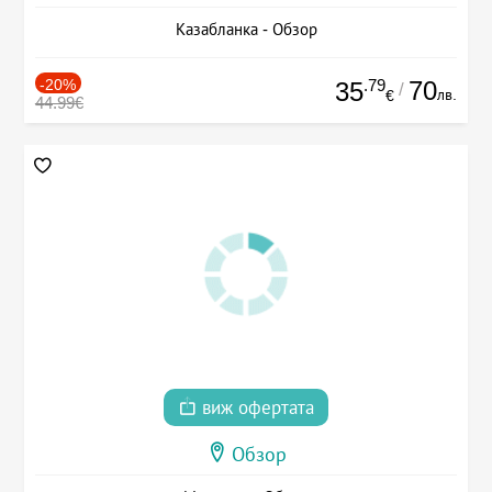
Казабланка - Обзор
-20%
.79
70
35
/
лв.
€
44.99€
виж офертата
Обзор