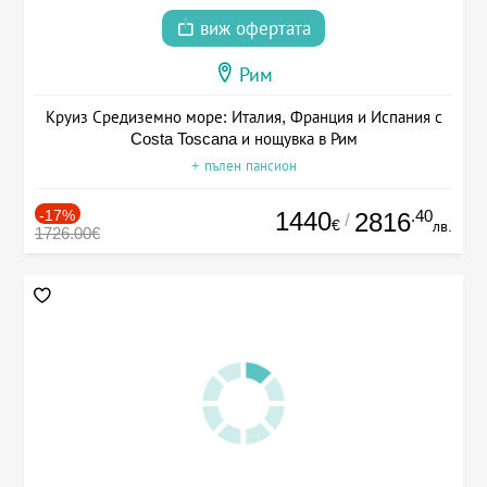
виж офертата
Рим
Круиз Средиземно море: Италия, Франция и Испания с
Costa Toscana и нощувка в Рим
+ пълен пансион
-17%
1440
.40
2816
/
€
лв.
1726.00€