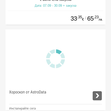
Дата: 07.09 - 30.09 + закуска
.35
.23
33
65
/
€
лв.
Хороскоп от AstroData
Инсталирайте сега