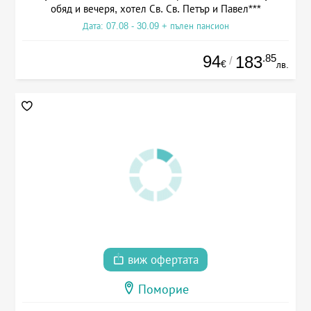
обяд и вечеря, хотел Св. Св. Петър и Павел***
Дата: 07.08 - 30.09 + пълен пансион
94
.85
183
/
€
лв.
виж офертата
Поморие