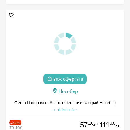
виж офертата
Несебър
Феста Панорама - All Inclusive почивка край Несебър
+ all inclusive
-22%
.10
.68
57
111
/
€
лв.
73.10€