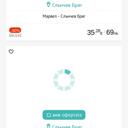
Слънчев Бряг
Марвел - Слънчев бряг
-30%
.28
69
35
/
лв.
€
50.11€
виж офертата
Слънчев Бряг