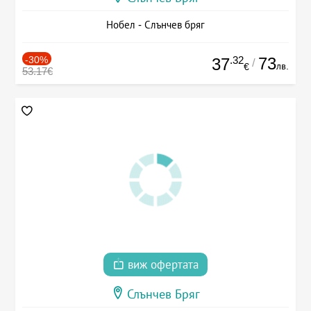
Нобел - Слънчев бряг
-30%
.32
73
37
/
лв.
€
53.17€
виж офертата
Слънчев Бряг