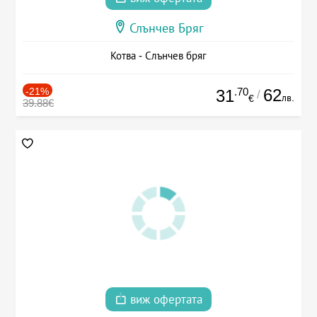
Слънчев Бряг
Котва - Слънчев бряг
-21%
.70
62
31
/
лв.
€
39.88€
виж офертата