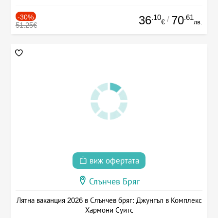
-30%
.10
.61
36
70
/
€
лв.
51.25€
виж офертата
Слънчев Бряг
Лятна ваканция 2026 в Слънчев бряг: Джунгъл в Комплекс
Хармони Суитс