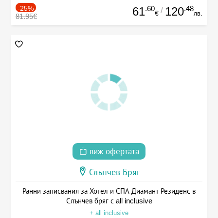
-25%
.60
.48
61
120
/
€
лв.
81.95€
виж офертата
Слънчев Бряг
Ранни записвания за Хотел и СПА Диамант Резиденс в
Слънчев бряг с all inclusive
+ all inclusive