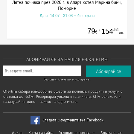
Лятна почивка през 2026 г. в Апарт хотел Марина бийч,
Поморие
Дата: 14.07 - 31.08 + без храна
79
.51
154
/
€
лв.
АБОНИРАЙ СЕ ЗА НАШИЯ Е-БЮЛЕТИН
Без спам. Отказ по всяко време.
Ofertini
събира най-добрите оферти за почивки, продукти и услуги с
отстъпки до -60%. Резервирай уикенд в планината, СПА релакс или
пазарувай изгодно – всичко на едно място!
Следете Офертините във Facebook
Архив
Карта на сайта
Условия за ползване
Връзка с нас