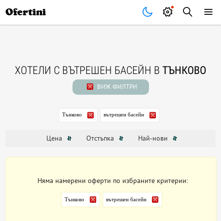
Почивки
Стоки
В града
Всички оферти
Ofertini
ХОТЕЛИ С ВЪТРЕШЕН БАСЕЙН В
ТЪНКОВО
ВИЖ ФИЛТРИ
Тънково
вътрешен басейн
Цена
Отстъпка
Най-нови
Няма намерени оферти по избраните критерии:
Тънково
вътрешен басейн