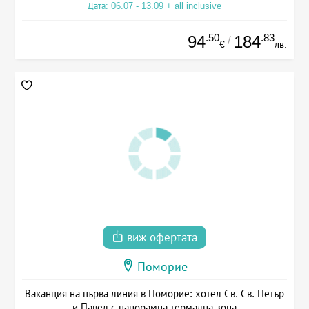
Дата: 06.07 - 13.09 + all inclusive
.50
.83
94
184
/
€
лв.
виж офертата
Поморие
Ваканция на първа линия в Поморие: хотел Св. Св. Петър
и Павел с панорамна термална зона