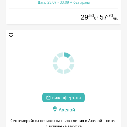
Дата: 23.07 - 30.09 + без храна
.50
.70
29
57
/
€
лв.
виж офертата
Ахелой
Септемврийска почивка на първа линия в Ахелой - хотел
с включена закуска