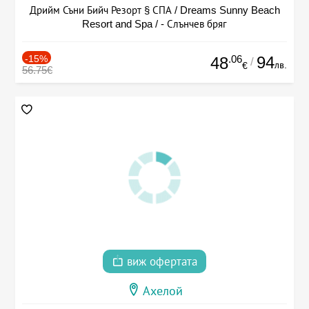
Дрийм Съни Бийч Резорт § СПА / Dreams Sunny Beach
Resort and Spa / - Слънчев бряг
-15%
.06
94
48
/
лв.
€
56.75€
виж офертата
Ахелой