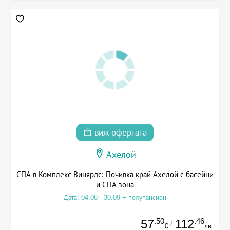
виж офертата
Ахелой
СПА в Комплекс Винярдс: Почивка край Ахелой с басейни
и СПА зона
Дата: 04.08 - 30.09 + полупансион
.50
.46
57
112
/
€
лв.