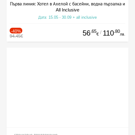
Първа линия: Хотел в Ахелой с басейни, водна пързалка и
All Inclusive
Дата: 15.05 - 30.09 + all inclusive
-40%
.65
.80
56
110
/
€
лв.
94.45€
специално предложение