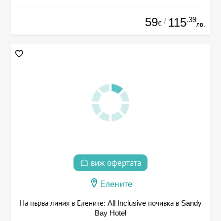
59
.39
115
/
€
лв.
виж офертата
Елените
На първа линия в Елените: All Inclusive почивка в Sandy
Bay Hotel