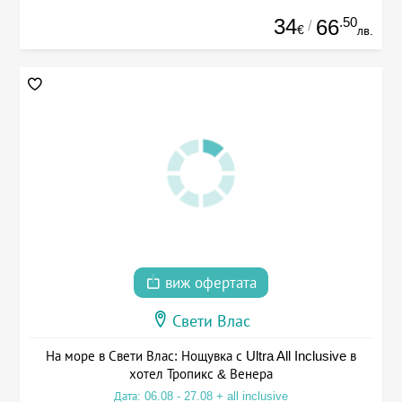
34
.50
66
/
€
лв.
виж офертата
Свети Влас
На море в Свети Влас: Нощувка с Ultra All Inclusive в
хотел Тропикс & Венера
Дата: 06.08 - 27.08 + all inclusive