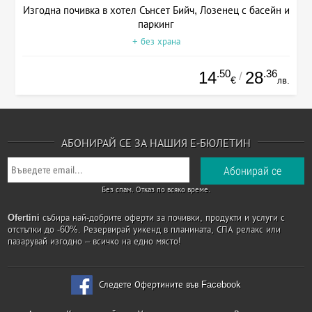
Изгодна почивка в хотел Сънсет Бийч, Лозенец с басейн и
паркинг
+ без храна
.50
.36
14
28
/
€
лв.
АБОНИРАЙ СЕ ЗА НАШИЯ Е-БЮЛЕТИН
Без спам. Отказ по всяко време.
Ofertini
събира най-добрите оферти за почивки, продукти и услуги с
отстъпки до -60%. Резервирай уикенд в планината, СПА релакс или
пазарувай изгодно – всичко на едно място!
Следете Офертините във Facebook