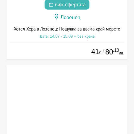
виж офертата
Лозенец
Хотел Хера в Лозенец: Нощувка за двама край морето
Дата: 14.07 - 15.09 + без храна
41
.19
80
/
€
лв.