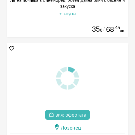
Лятна почивка в Синеморец: Хотел Даяна Бийч с басейн и
закуска
+ закуска
35
.45
68
/
€
лв.
виж офертата
Лозенец