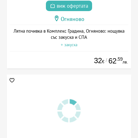
виж офертата
Огняново
Лятна почивка в Комплекс Градина, Огняново: нощувка
със закуска и СПА
+ закуска
32
.59
62
/
€
лв.