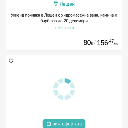
Лещен
Уикенд почивка в Лещен с хидромасажна вана, камина и
барбекю до 20 декември
+ без храна
80
.47
156
/
€
лв.
виж офертата