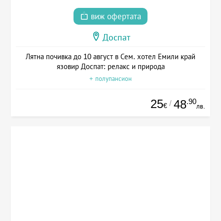
виж офертата
Доспат
Лятна почивка до 10 август в Сем. хотел Емили край
язовир Доспат: релакс и природа
+ полупансион
25
.90
48
/
€
лв.