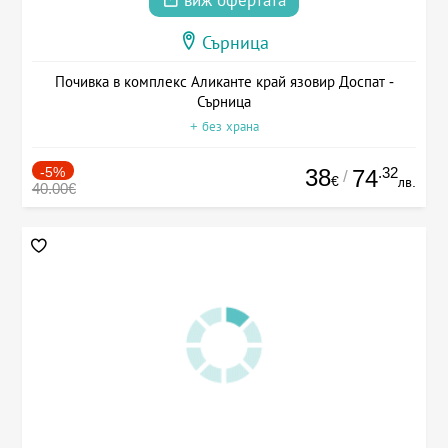
виж офертата
Сърница
Почивка в комплекс Аликанте край язовир Доспат -
Сърница
+ без храна
-5%
38
.32
74
/
€
лв.
40.00€