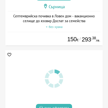
Сърница
Септемврийска почивка в Ловен дом - ваканционно
селище до язовир Доспат за семейства
+ без храна
150
.38
293
/
€
лв.