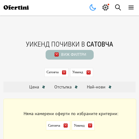
Почивки
Стоки
В града
Всички оферти
Ofertini
УИКЕНД ПОЧИВКИ В
САТОВЧА
ВИЖ ФИЛТРИ
Сатовча
Уикенд
Цена
Отстъпка
Най-нови
Няма намерени оферти по избраните критерии:
Сатовча
Уикенд