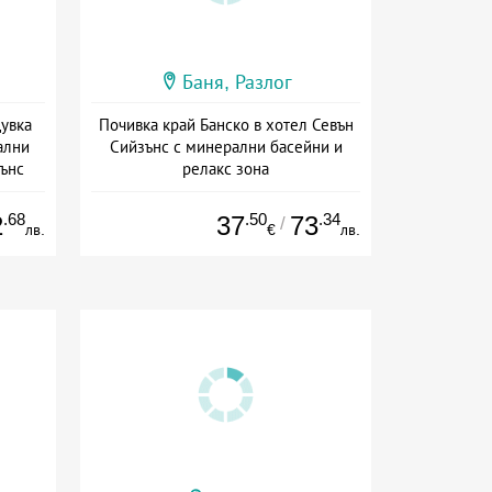
Баня, Разлог
щувка
Почивка край Банско в хотел Севън
ални
Сийзънс с минерални басейни и
зънс
релакс зона
ион
Дата: 07.08 - 30.11 + закуска
.68
.50
.34
2
37
73
/
лв.
€
лв.