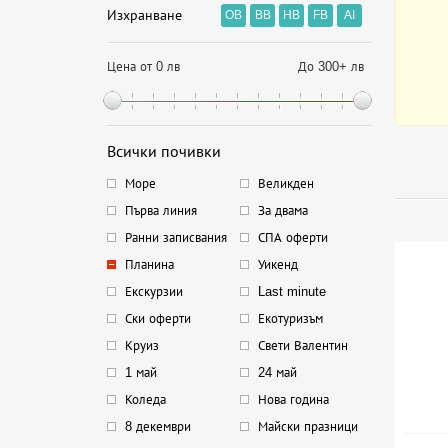
Изхранване
OB
BB
HB
FB
AI
Цена от 0 лв
До 300+ лв
Всички почивки
Море
Великден
Първа линия
За двама
Ранни записвания
СПА оферти
Планина
Уикенд
Екскурзии
Last minute
Ски оферти
Екотуризъм
Круиз
Свети Валентин
1 май
24 май
Коледа
Нова година
8 декември
Майски празници