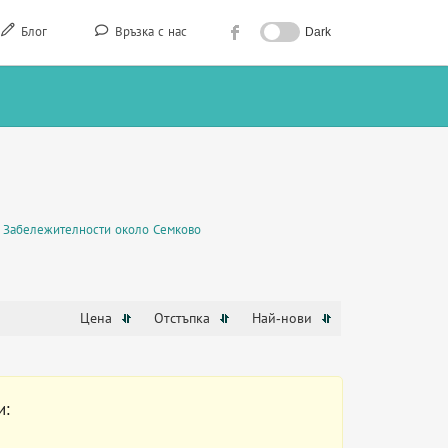
Блог
Връзка с нас
Dark
Забележителности около Семково
Цена
Отстъпка
Най-нови
и: