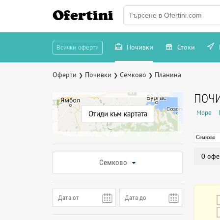
Ofertini
Почивки
Стоки
Всички оферти
Оферти
Почивки
Семково
Планина
❯
❯
❯
ПОЧИ
Море
Отиди към картата
Семково
0 офе
Семково