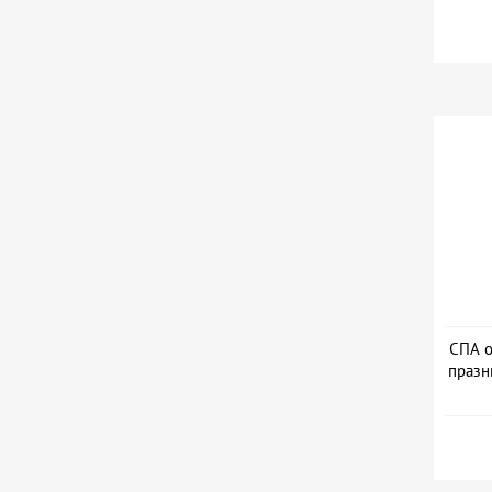
СПА о
празн
Дат