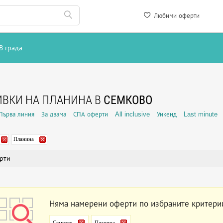
Любими оферти
В града
ВКИ НА ПЛАНИНА В
СЕМКОВО
Първа линия
За двама
СПА оферти
All inclusive
Уикенд
Last minute
Планина
рти
Няма намерени оферти по избраните критери
Семково
Планина