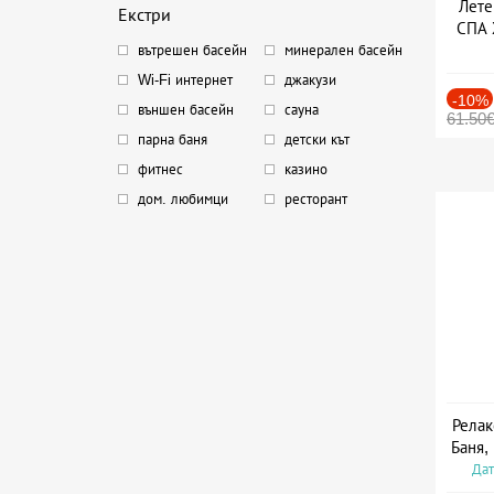
Лете
Екстри
СПА 
вътрешен басейн
минерален басейн
Дат
Wi-Fi интернет
джакузи
-10%
външен басейн
сауна
61.50
парна баня
детски кът
фитнес
казино
дом. любимци
ресторант
Релак
Баня,
Дат