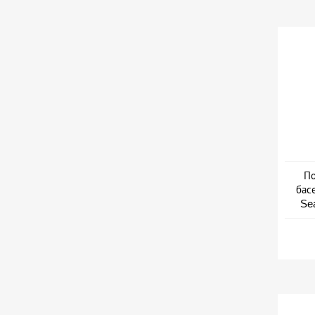
По
бас
Se
Дат