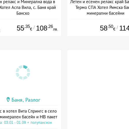
н релакс и Минерална вода в
Летен и есенен релакс край Ба
Хотел Аспа Вила, с. Баня край
Термо СПА Хотел Римска ба
Банско
минерални басейни
а: 03.07 - 24.09 + полупансион
Дата: 09.03 - 23.12 + полупан
.35
.26
.50
55
108
58
11
/
/
€
лв.
€
€
Баня, Разлог
с в хотел Вита Спрингс в село
 минерален басейн и HB пакет
а: 03.01 - 01.09 + полупансион