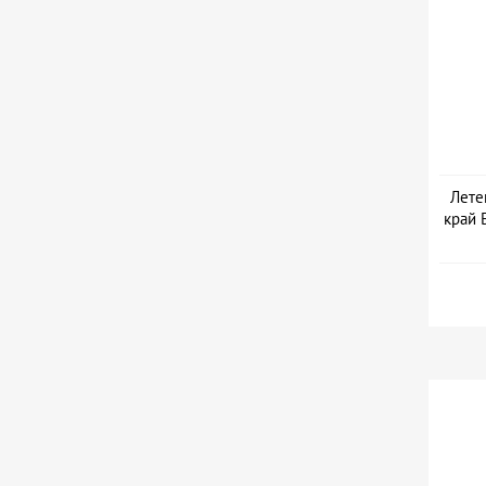
Лете
край 
Да