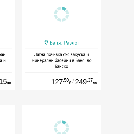
Баня, Разлог
рай
Лятна почивка със закуска и
а и
минерални басейни в Баня, до
Банско
сион
Дата: 01.08 - 30.09 + полупансион
15
.50
.37
127
249
/
лв.
€
лв.