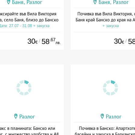
Баня, Разлог
Баня, Разлог
аксирайте във Вила Виктория
Почивка във Вила Виктория, 
а, село Баня, близо до Банско
Баня край Банско до края на 
Дата: 27.07 - 31.08 + закуска
+ закуска
30
.67
30
58
5
/
/
€
€
лв.
Разлог
Разлог
акс в планината: Банско или
Почивка в Банско: Апартхот
г, с множество удобства и All
басейни и закуска в Балканск