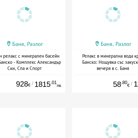
Баня, Разлог
Баня, Разлог
н релакс с минерален басейн
Релакс в минерална вода к
Банско - Комплекс Александър
Банско: Нощувка със закуск
Ски, Спа и Спорт
вечеря в с. Баня
та: 25.06 - 31.08 + без храна
Дата: 27.07 - 31.08 + полупан
928
.01
.80
1
1815
58
/
/
€
лв.
€