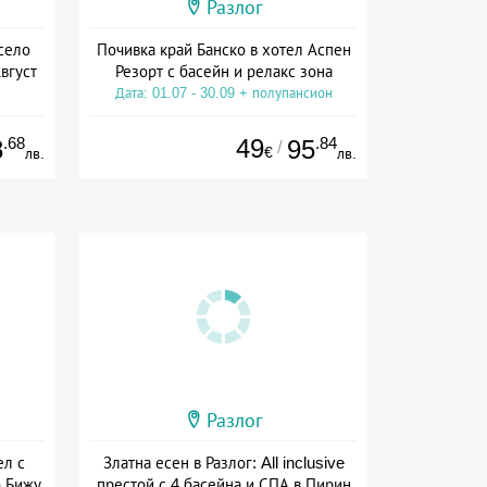
Разлог
село
Почивка край Банско в хотел Аспен
Август
Резорт с басейн и релакс зона
Дата: 01.07 - 30.09 + полупансион
.68
49
.84
8
95
/
€
лв.
лв.
Разлог
ел с
Златна есен в Разлог: All inclusive
о Бижу
престой с 4 басейна и СПА в Пирин