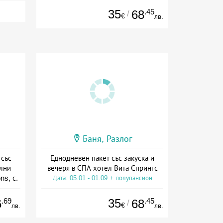
35
.45
68
/
€
лв.
Баня, Разлог
 със
Еднодневен пакет със закуска и
ални
вечеря в СПА хотел Вита Спрингс
ns, с.
Дата: 05.01 - 01.09 + полупансион
ион
.69
35
.45
6
68
/
€
лв.
лв.