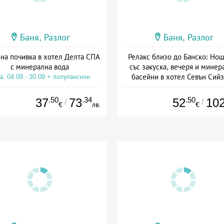
Баня, Разлог
Баня, Разлог
на почивка в хотел Делта СПА
Релакс близо до Банско: Но
с минерална вода
със закуска, вечеря и минер
басейни в хотел Севън Сий
а: 04.08 - 30.09 + полупансион
Дата: 07.08 - 30.11 + полупанс
.50
.34
.50
37
73
52
10
/
/
€
лв.
€