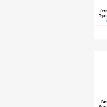
Рел
Терм
Рил
Разло