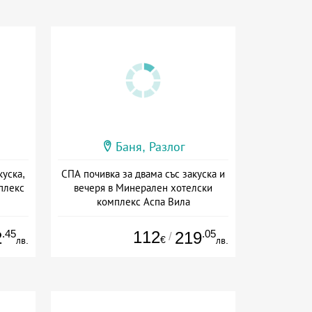
Баня, Разлог
куска,
СПА почивка за двама със закуска и
плекс
вечеря в Минерален хотелски
комплекс Аспа Вила
сион
Дата: 01.05 - 30.11 + полупансион
.45
112
.05
2
219
/
€
лв.
лв.