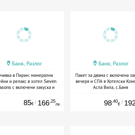
Баня, Разлог
Баня, Разлог
чивка в Пирин: минерални
Пакет за двама с включена за
ейни и релакс в хотел Seven
вечеря и СПА в Хотелски Ком
asons с включени закуска и
Аспа Вила, с.Баня
вечеря
Дата: 03.07 - 24.09 + полупан
а: 08.07 - 30.11 + полупансион
85
.25
.40
166
98
19
/
/
€
лв.
€