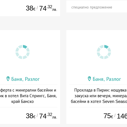
38
.32
74
/
специално предложение
€
лв.
Баня, Разлог
Баня, Разлог
ферта с минерални басейни и
Прохлада в Пирин: нощувка
ик в хотел Вита Спрингс, Баня,
закуска или вечеря, минер
край Банско
басейни в хотел Seven Seaso
Баня
а: 02.01 - 30.09 + полупансион
Дата: 07.08 - 30.11 + полупанс
38
.32
75
74
14
/
/
€
€
лв.