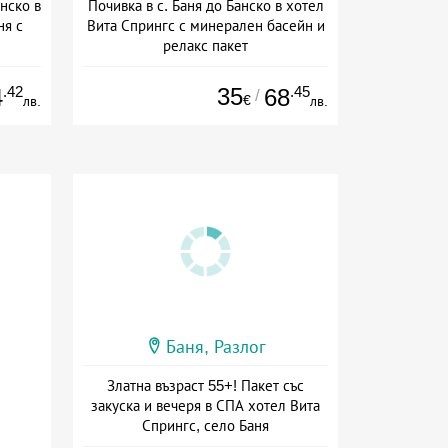
нско в
Почивка в с. Баня до Банско в хотел
ня с
Вита Спрингс с минерален басейн и
релакс пакет
сион
Дата: 20.01 - 01.09 + полупансион
.42
35
.45
4
68
/
€
лв.
лв.
Баня, Разлог
Златна възраст 55+! Пакет със
закуска и вечеря в СПА хотел Вита
Спрингс, село Баня
Дата: 04.01 - 30.09 + полупансион