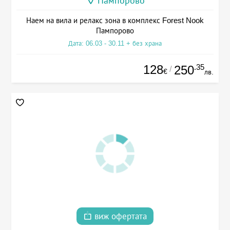
Пампорово
Наем на вила и релакс зона в комплекс Forest Nook
Пампорово
Дата: 06.03 - 30.11 + без храна
128
.35
250
/
€
лв.
виж офертата