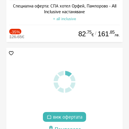
Специална оферта: СПА хотел Орфей, Пампорово - All
Inclusive настаняване
+ all inclusive
-35%
.75
.85
82
161
/
€
лв.
126.65€
виж офертата