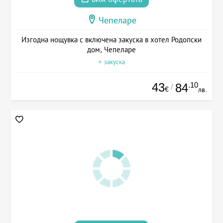
Чепеларе
Изгодна нощувка с включена закуска в хотел Родопски
дом, Чепеларе
+ закуска
43
.10
84
/
€
лв.