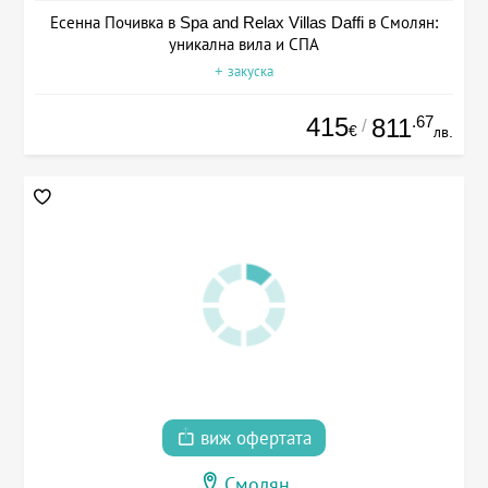
Есенна Почивка в Spa and Relax Villas Daffi в Смолян:
уникална вила и СПА
+ закуска
415
.67
811
/
€
лв.
виж офертата
Смолян