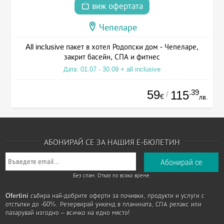
виж офертата
Чепеларе
All inclusive пакет в хотел Родопски дом - Чепеларе,
закрит басейн, СПА и фитнес
Дата: 01.07 - 30.09 + all inclusive
59
.39
115
/
€
лв.
АБОНИРАЙ СЕ ЗА НАШИЯ Е-БЮЛЕТИН
Без спам. Отказ по всяко време.
Ofertini
събира най-добрите оферти за почивки, продукти и услуги с
отстъпки до -60%. Резервирай уикенд в планината, СПА релакс или
пазарувай изгодно – всичко на едно място!