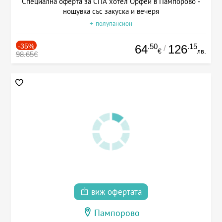
Специална оферта за СПА хотел Орфей в Пампорово -
нощувка със закуска и вечеря
+ полупансион
-35%
.50
.15
64
126
/
€
лв.
98.65€
виж офертата
Пампорово