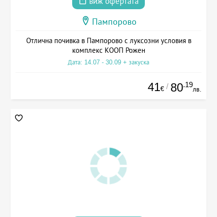
виж офертата
Пампорово
Отлична почивка в Пампорово с луксозни условия в
комплекс КООП Рожен
Дата: 14.07 - 30.09 + закуска
41
.19
80
/
€
лв.