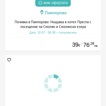
виж офертата
Пампорово
Почивка в Пампорово: Нощувка в хотел Преспа с
посещение на Смолян и Смолянски езера
Дата: 10.07 - 06.09 + полупансион
39
.28
76
/
€
лв.