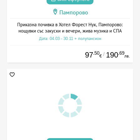
Пампорово
Приказна почивка в Хотел Форест Нук, Пампорово:
нощувки със закуски и вечери, жива музика и СПА
Дата: 04.03 - 30.11 + полупансион
.50
.69
97
190
/
€
лв.