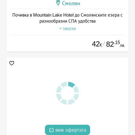
Смолян
Почивка в Mountain Lake Hotel до Смолянските езера с
разнообразни СПА удобства
+ закуска
42
.15
82
/
€
лв.
виж офертата