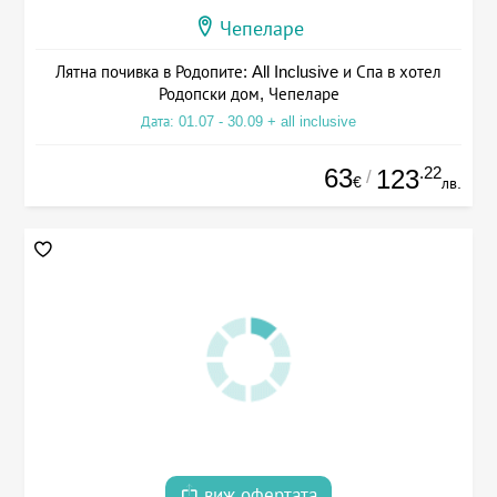
Чепеларе
Лятна почивка в Родопите: All Inclusive и Спа в хотел
Родопски дом, Чепеларе
Дата: 01.07 - 30.09 + all inclusive
63
.22
123
/
€
лв.
виж офертата