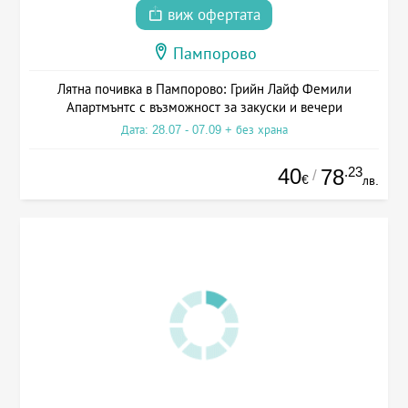
виж офертата
Пампорово
Лятна почивка в Пампорово: Грийн Лайф Фемили
Апартмънтс с възможност за закуски и вечери
Дата: 28.07 - 07.09 + без храна
40
.23
78
/
€
лв.