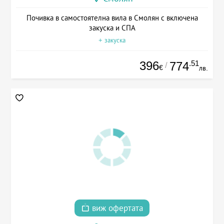
Почивка в самостоятелна вила в Смолян с включена
закуска и СПА
+ закуска
396
.51
774
/
€
лв.
виж офертата