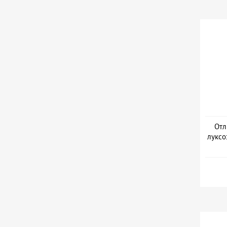
Отл
луксо