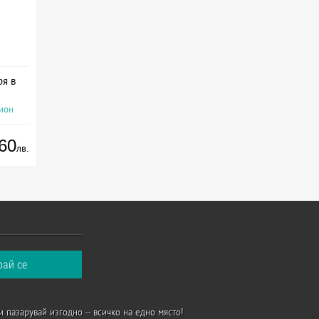
ря в
сион
60
лв.
и пазарувай изгодно – всичко на едно място!