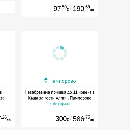
Дата: 04.03 - 30.11 + полупансион
.50
.69
97
190
/
€
лв.
Пампорово
в
Незабравима почивка до 11 човека в
 за
Къща за гости Алпин, Пампорово
+ без храна
ион
.26
300
.75
7
586
/
€
лв.
лв.