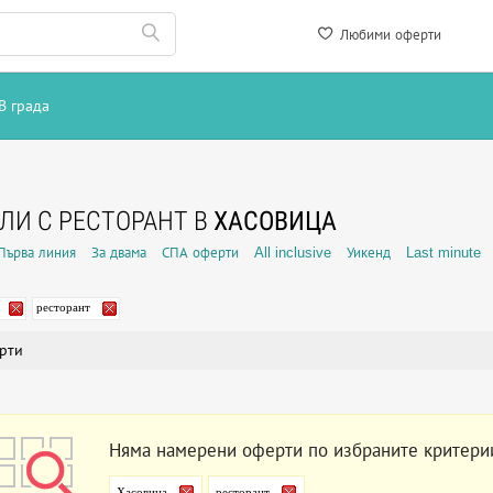
Любими оферти
В града
ЛИ С РЕСТОРАНТ В
ХАСОВИЦА
Първа линия
За двама
СПА оферти
All inclusive
Уикенд
Last minute
ресторант
рти
Няма намерени оферти по избраните критери
Хасовица
ресторант