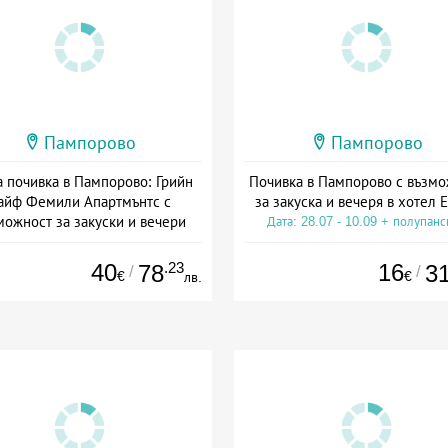
Пампорово
Пампорово
а почивка в Пампорово: Грийн
Почивка в Пампорово с възмо
айф Фемили Апартмънтс с
за закуска и вечеря в хотел 
можност за закуски и вечери
Дата: 28.07 - 10.09 + полупан
та: 28.07 - 07.09 + без храна
40
.23
16
78
3
/
/
€
€
лв.