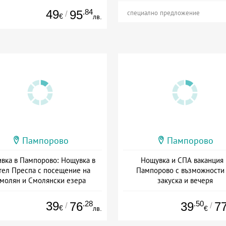
49
.84
95
/
специално предложение
€
лв.
Пампорово
Пампорово
вка в Пампорово: Нощувка в
Нощувка и СПА ваканция 
тел Преспа с посещение на
Пампорово с възможности
молян и Смолянски езера
закуска и вечеря
а: 10.07 - 06.09 + полупансион
Дата: 11.06 - 30.11 + полупанс
39
.28
.50
76
39
7
/
/
€
лв.
€