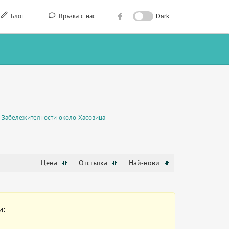
Блог
Връзка с нас
Dark
Забележителности около Хасовица
Цена
Отстъпка
Най-нови
и: