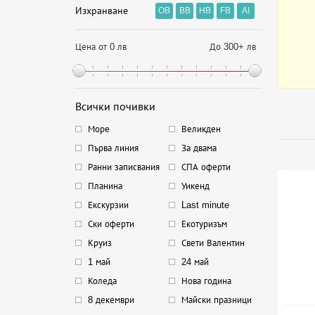
Изхранване
OB
BB
HB
FB
AI
Цена от 0 лв
До 300+ лв
Всички почивки
Море
Великден
Първа линия
За двама
Ранни записвания
СПА оферти
Планина
Уикенд
Екскурзии
Last minute
Ски оферти
Екотуризъм
Круиз
Свети Валентин
1 май
24 май
Коледа
Нова година
8 декември
Майски празници