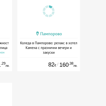
Пампорово
жност
Коледа в Пампорово: релакс в хотел
Елица
Камена с празнични вечери и
закуски
сион
Дата: 24.12 - 27.12 + полупансион
.29
82
.38
1
160
/
€
лв.
лв.