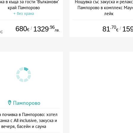
ка в къща за гости 'Вълканови'
Нощувка със закуска и релакс
край Пампорово
Пампорово в комплекс Мау
лейк
+ без храна
Дата: 10.07 - 03.09 + закуск
680
.96
.70
1329
81
15
/
/
€
лв.
€
0€
Пампорово
а почивка в Пампорово: хотел
нка с All inclusive, закуска и
вечеря, басейн и сауна
а: 22.07 - 12.09 + all inclusive