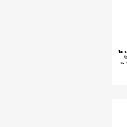
Лятн
Л
въз
Да