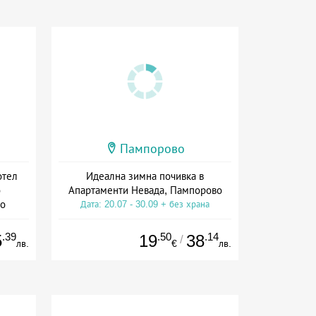
Пампорово
отел
Идеална зимна почивка в
о
Апартаменти Невада, Пампорово
во
Дата: 20.07 - 30.09 + без храна
.39
.50
.14
5
19
38
/
лв.
€
лв.