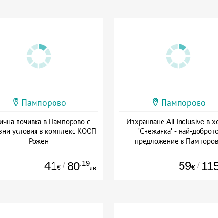
Пампорово
Пампорово
ична почивка в Пампорово с
Изхранване All Inclusive в х
зни условия в комплекс КООП
'Снежанка' - най-доброт
Рожен
предложение в Пампоро
Дата: 14.07 - 30.09 + закуска
+ all inclusive
41
.19
59
80
11
/
/
€
€
лв.