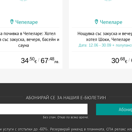
Чепеларе
Чепеларе
а почивка в Чепеларе: Хотел
Нощувка със закуска и вече
 със закуска, вечеря, басейн и
хотел Шоки, Чепеларе
сауна
Дата: 12.06 - 30.09 + полупан
а: 01.07 - 30.09 + полупансион
.50
.48
.68
34
67
30
/
/
€
лв.
€
АБОНИРАЙ СЕ ЗА НАШИЯ Е-БЮЛЕТИН
Без спам. Отказ по всяко време.
 услуги с отстъпки до -60%. Резервирай уикенд в планината, СПА релакс ил