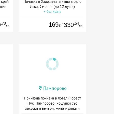
 край
Почивка в Хаджиевата къща в село
нтин
Лъка, Смолян (до 12 души)
+ без храна
а
.79
169
.54
9
330
/
€
лв.
лв.
Пампорово
Приказна почивка в Хотел Форест
Нук, Пампорово: нощувки със
закуски и вечери, жива музика и
СПА