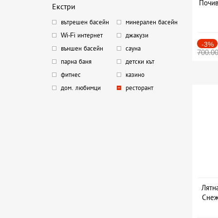
Почив
Екстри
вътрешен басейн
минерален басейн
Wi-Fi интернет
джакузи
-3%
външен басейн
сауна
700.0
парна баня
детски кът
фитнес
казино
дом. любимци
ресторант
Лятн
Снежа
Дат