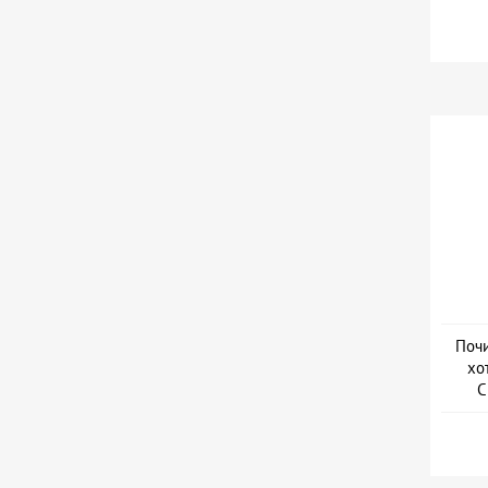
Почи
хо
С
Дат