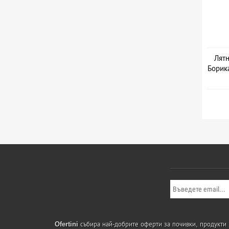
Лятн
Борика
Дат
Ofertini
събира най-добрите оферти за почивки, продукти и