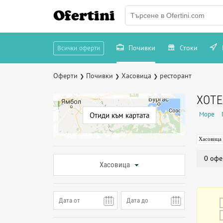
Ofertini
Почивки
Стоки
Всички оферти
Оферти
Почивки
Хасовица
ресторант
❯
❯
❯
ХОТЕ
Море
Отиди към картата
Хасовица
0 офе
Хасовица