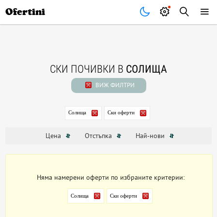
Почивки
Стоки
В града
Всички оферти
Ofertini
СКИ ПОЧИВКИ В
СОЛИЩА
ВИЖ ФИЛТРИ
Солища
Ски оферти
Цена
Отстъпка
Най-нови
Няма намерени оферти по избраните критерии:
Солища
Ски оферти