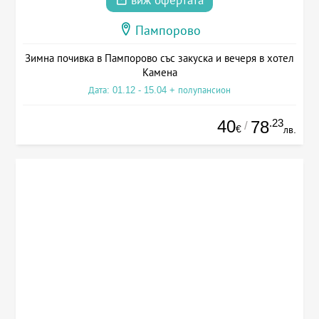
виж офертата
Пампорово
Зимна почивка в Пампорово със закуска и вечеря в хотел
Камена
Дата: 01.12 - 15.04 + полупансион
40
.23
78
/
€
лв.