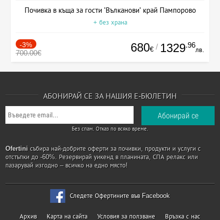
Почивка в къща за гости 'Вълканови' край Пампорово
+ без храна
-3%
680
.96
1329
/
€
лв.
700.00€
АБОНИРАЙ СЕ ЗА НАШИЯ Е-БЮЛЕТИН
Без спам. Отказ по всяко време.
Ofertini
събира най-добрите оферти за почивки, продукти и услуги с
отстъпки до -60%. Резервирай уикенд в планината, СПА релакс или
пазарувай изгодно – всичко на едно място!
Следете Офертините във Facebook
Архив
Карта на сайта
Условия за ползване
Връзка с нас