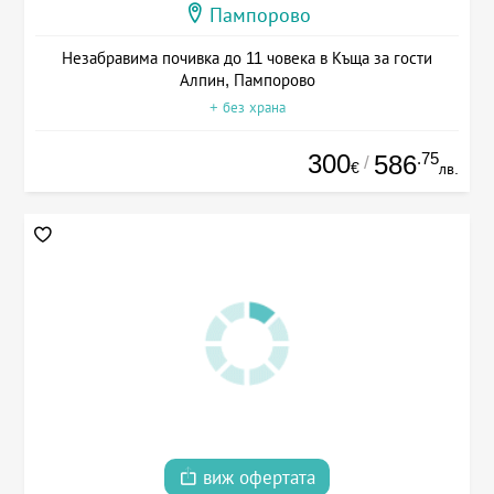
Пампорово
Незабравима почивка до 11 човека в Къща за гости
Алпин, Пампорово
+ без храна
300
.75
586
/
€
лв.
виж офертата