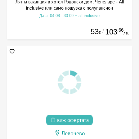
Лятна ваканция в хотел Родопски дом, Чепеларе - All
inclusive или само нощувка с полупансион
Дата: 04.08 - 30.09 + all inclusive
53
.66
103
/
€
лв.
виж офертата
Левочево