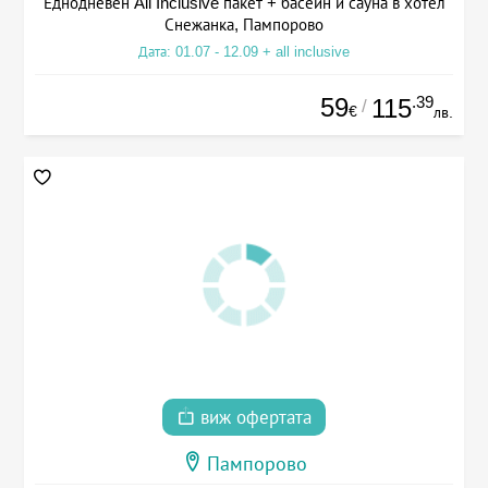
Еднодневен All Inclusive пакет + басейн и сауна в хотел
Снежанка, Пампорово
Дата: 01.07 - 12.09 + all inclusive
59
.39
115
/
€
лв.
виж офертата
Пампорово