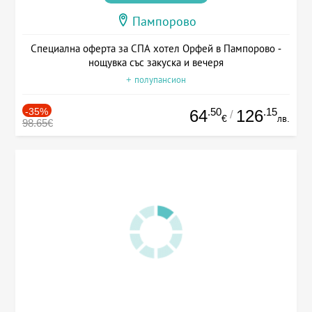
Пампорово
Специална оферта за СПА хотел Орфей в Пампорово -
нощувка със закуска и вечеря
+ полупансион
-35%
.50
.15
64
126
/
€
лв.
98.65€