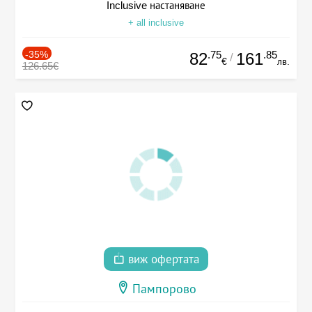
Inclusive настаняване
+ all inclusive
-35%
.75
.85
82
161
/
€
лв.
126.65€
виж офертата
Пампорово