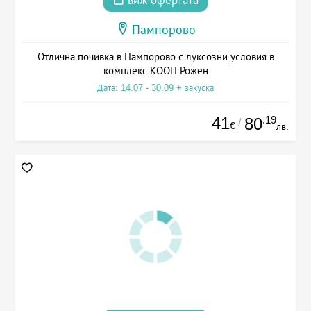
виж офертата
Пампорово
Отлична почивка в Пампорово с луксозни условия в
комплекс КООП Рожен
Дата: 14.07 - 30.09 + закуска
41
.19
80
/
€
лв.