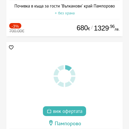
Почивка в къща за гости 'Вълканови' край Пампорово
+ без храна
-3%
680
.96
1329
/
€
лв.
700.00€
виж офертата
Пампорово