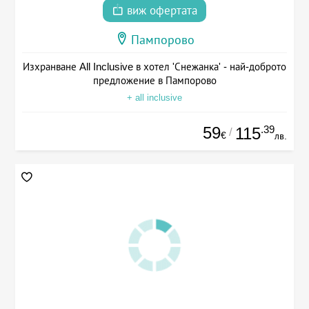
виж офертата
Пампорово
Изхранване All Inclusive в хотел 'Снежанка' - най-доброто
предложение в Пампорово
+ all inclusive
59
.39
115
/
€
лв.