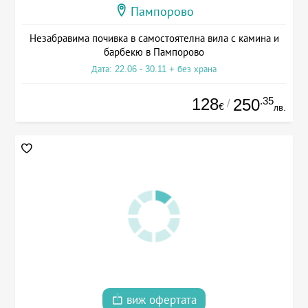
Пампорово
Незабравима почивка в самостоятелна вила с камина и
барбекю в Пампорово
Дата: 22.06 - 30.11 + без храна
128
.35
250
/
€
лв.
виж офертата