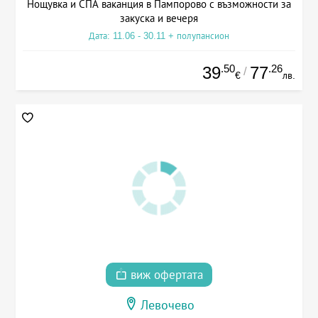
Нощувка и СПА ваканция в Пампорово с възможности за
закуска и вечеря
Дата: 11.06 - 30.11 + полупансион
.50
.26
39
77
/
€
лв.
виж офертата
Левочево