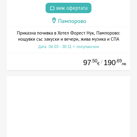
виж офертата
Пампорово
Приказна почивка в Хотел Форест Нук, Пампорово:
нощувки със закуски и вечери, жива музика и СПА
Дата: 04.03 - 30.11 + полупансион
.50
.69
97
190
/
€
лв.