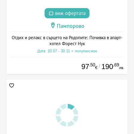
виж офертата
Пампорово
Отдих и релакс в сърцето на Родопите: Почивка в апарт-
хотел Форест Нук
Дата: 20.07 - 30.11 + полупансион
.50
.69
97
190
/
€
лв.