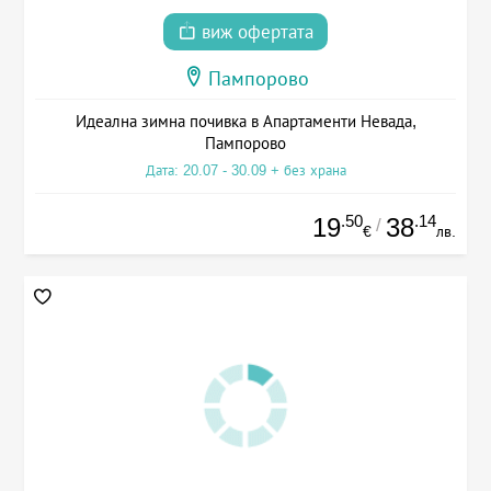
виж офертата
Пампорово
Идеална зимна почивка в Апартаменти Невада,
Пампорово
Дата: 20.07 - 30.09 + без храна
.50
.14
19
38
/
€
лв.