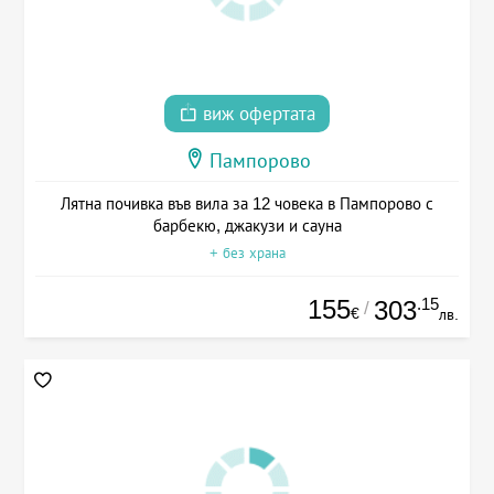
виж офертата
Пампорово
Лятна почивка във вила за 12 човека в Пампорово с
барбекю, джакузи и сауна
+ без храна
155
.15
303
/
€
лв.