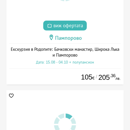
виж офертата
Пампорово
Екскурзия в Родопите: Бачковски манастир, Широка Лъка
и Пампорово
Дата: 15.08 - 04.10 + полупансион
105
.36
205
/
€
лв.