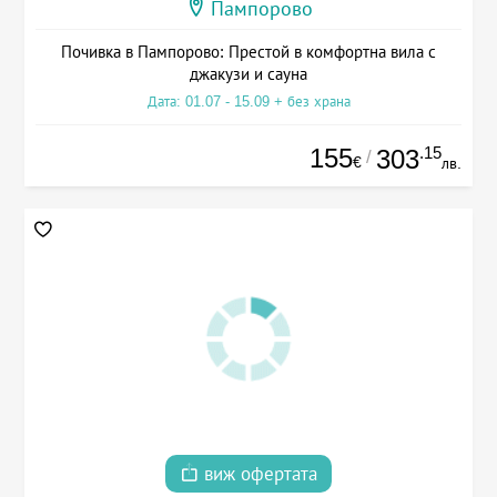
Пампорово
Почивка в Пампорово: Престой в комфортна вила с
джакузи и сауна
Дата: 01.07 - 15.09 + без храна
155
.15
303
/
€
лв.
виж офертата