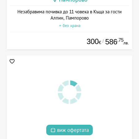
Незабравима почивка до 11 човека в Къща за гости
Алпин, Пампорово
+ без храна
300
.75
586
/
€
лв.
виж офертата