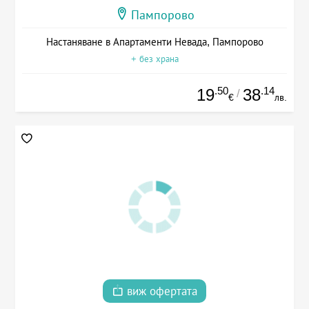
Пампорово
Настаняване в Апартаменти Невада, Пампорово
+ без храна
.50
.14
19
38
/
€
лв.
виж офертата